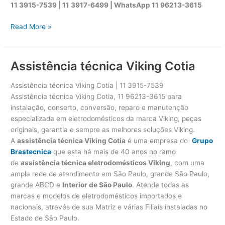
11 3915-7539 | 11 3917-6499 |
WhatsApp
11 96213-3615
A
Read More »
s
s
i
Assistência técnica Viking Cotia
s
t
Assistência técnica Viking Cotia | 11 3915-7539
ê
Assistência técnica Viking Cotia, 11 96213-3615 para
n
instalação, conserto, conversão, reparo e manutenção
c
especializada em eletrodomésticos da marca Viking, peças
i
originais, garantia e sempre as melhores soluções Viking.
a
A
assistência técnica Viking Cotia
é uma empresa do
Grupo
t
Brastecnica
que esta há mais de 40 anos no ramo
é
de
assistência técnica eletrodomésticos Viking
, com uma
c
ampla rede de atendimento em São Paulo, grande São Paulo,
n
grande ABCD e
Interior de São Paulo
. Atende todas as
i
marcas e modelos de eletrodomésticos importados e
c
nacionais, através de sua Matriz e várias Filiais instaladas no
a
Estado de São Paulo.
V