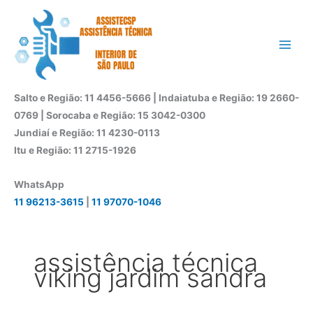
Ir
para
o
conteúdo
Salto e Região: 11 4456-5666 | Indaiatuba e Região: 19 2660-
0769 | Sorocaba e Região: 15 3042-0300
Jundiaí e Região: 11 4230-0113
Itu e Região: 11 2715-1926
WhatsApp
11 96213-3615
|
11 97070-1046
assistência técnica
viking jardim sandra