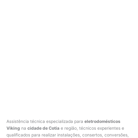
i
k
i
n
g
C
o
t
i
a
Assistência técnica especializada para
eletrodomésticos
Viking
na
cidade de Cotia
e região, técnicos experientes e
qualificados para realizar instalações, consertos, conversões,