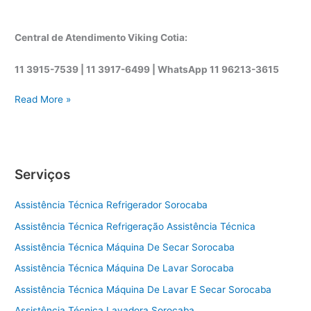
Central de Atendimento Viking Cotia:
11 3915-7539 | 11 3917-6499 |
WhatsApp
11 96213-3615
A
Read More »
s
s
i
s
Serviços
t
ê
Assistência Técnica Refrigerador Sorocaba
n
c
Assistência Técnica Refrigeração Assistência Técnica
i
Assistência Técnica Máquina De Secar Sorocaba
a
t
Assistência Técnica Máquina De Lavar Sorocaba
é
Assistência Técnica Máquina De Lavar E Secar Sorocaba
c
Assistência Técnica Lavadora Sorocaba