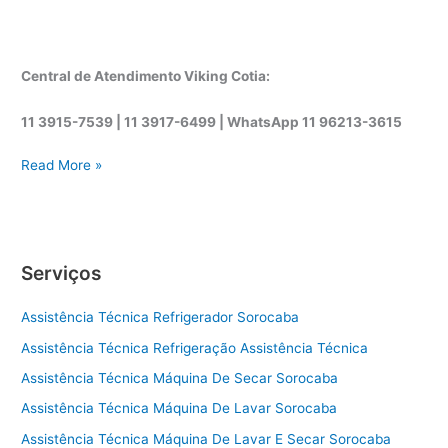
Central de Atendimento Viking Cotia:
11 3915-7539 | 11 3917-6499 |
WhatsApp
11 96213-3615
A
Read More »
s
s
i
s
Serviços
t
ê
Assistência Técnica Refrigerador Sorocaba
n
c
Assistência Técnica Refrigeração Assistência Técnica
i
Assistência Técnica Máquina De Secar Sorocaba
a
t
Assistência Técnica Máquina De Lavar Sorocaba
é
Assistência Técnica Máquina De Lavar E Secar Sorocaba