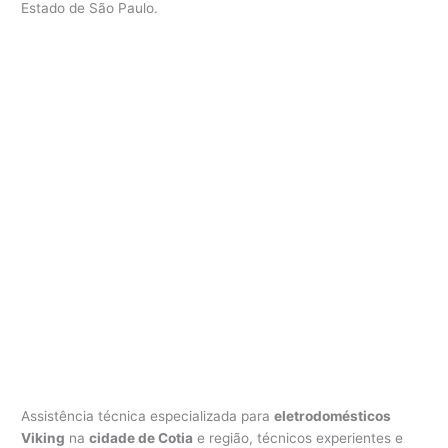
Estado de São Paulo.
V
i
k
i
n
g
C
o
t
i
a
Assistência técnica especializada para
eletrodomésticos
Viking
na
cidade de Cotia
e região, técnicos experientes e