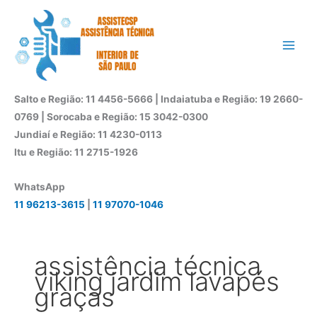
Ir
para
o
conteúdo
Salto e Região: 11 4456-5666 | Indaiatuba e Região: 19 2660-
0769 | Sorocaba e Região: 15 3042-0300
Jundiaí e Região: 11 4230-0113
Itu e Região: 11 2715-1926
WhatsApp
11 96213-3615
|
11 97070-1046
assistência técnica
viking jardim lavapés
graças