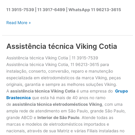
11 3915-7539 | 11 3917-6499 |
WhatsApp
11 96213-3615
A
Read More »
s
s
i
Assistência técnica Viking Cotia
s
t
Assistência técnica Viking Cotia | 11 3915-7539
ê
Assistência técnica Viking Cotia, 11 96213-3615 para
n
instalação, conserto, conversão, reparo e manutenção
c
especializada em eletrodomésticos da marca Viking, peças
i
originais, garantia e sempre as melhores soluções Viking.
a
A
assistência técnica Viking Cotia
é uma empresa do
Grupo
t
Brastecnica
que esta há mais de 40 anos no ramo
é
de
assistência técnica eletrodomésticos Viking
, com uma
c
ampla rede de atendimento em São Paulo, grande São Paulo,
n
grande ABCD e
Interior de São Paulo
. Atende todas as
i
marcas e modelos de eletrodomésticos importados e
c
nacionais, através de sua Matriz e várias Filiais instaladas no
a