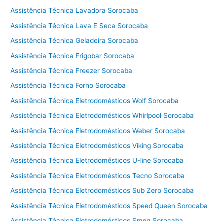
c
Assistência Técnica Lavadora Sorocaba
n
i
Assistência Técnica Lava E Seca Sorocaba
c
Assistência Técnica Geladeira Sorocaba
a
V
Assistência Técnica Frigobar Sorocaba
i
Assistência Técnica Freezer Sorocaba
k
Assistência Técnica Forno Sorocaba
i
n
Assistência Técnica Eletrodomésticos Wolf Sorocaba
g
Assistência Técnica Eletrodomésticos Whirlpool Sorocaba
C
Assistência Técnica Eletrodomésticos Weber Sorocaba
o
t
Assistência Técnica Eletrodomésticos Viking Sorocaba
i
Assistência Técnica Eletrodomésticos U-line Sorocaba
a
Assistência Técnica Eletrodomésticos Tecno Sorocaba
Assistência Técnica Eletrodomésticos Sub Zero Sorocaba
Assistência Técnica Eletrodomésticos Speed Queen Sorocaba
Assistência Técnica Eletrodomésticos Smeg Sorocaba