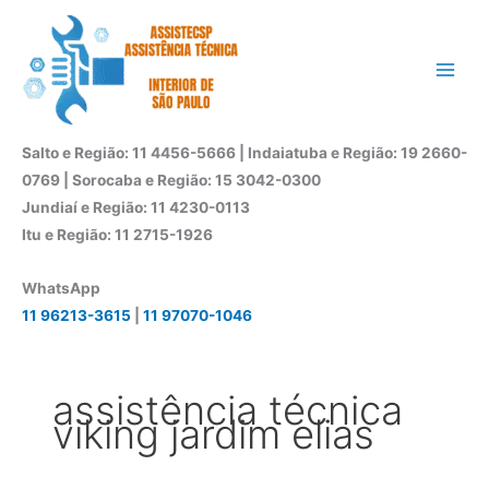
Ir
para
o
conteúdo
Salto e Região: 11 4456-5666 | Indaiatuba e Região: 19 2660-
0769 | Sorocaba e Região: 15 3042-0300
Jundiaí e Região: 11 4230-0113
Itu e Região: 11 2715-1926
WhatsApp
11 96213-3615
|
11 97070-1046
assistência técnica
viking jardim elias