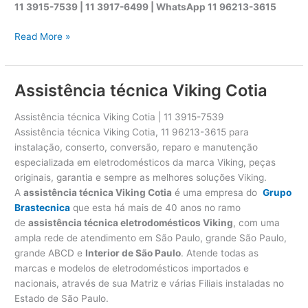
11 3915-7539 | 11 3917-6499 |
WhatsApp
11 96213-3615
A
Read More »
s
s
i
Assistência técnica Viking Cotia
s
t
Assistência técnica Viking Cotia | 11 3915-7539
ê
Assistência técnica Viking Cotia, 11 96213-3615 para
n
instalação, conserto, conversão, reparo e manutenção
c
especializada em eletrodomésticos da marca Viking, peças
i
originais, garantia e sempre as melhores soluções Viking.
a
A
assistência técnica Viking Cotia
é uma empresa do
Grupo
t
Brastecnica
que esta há mais de 40 anos no ramo
é
de
assistência técnica eletrodomésticos Viking
, com uma
c
ampla rede de atendimento em São Paulo, grande São Paulo,
n
grande ABCD e
Interior de São Paulo
. Atende todas as
i
marcas e modelos de eletrodomésticos importados e
c
nacionais, através de sua Matriz e várias Filiais instaladas no
a
Estado de São Paulo.
V