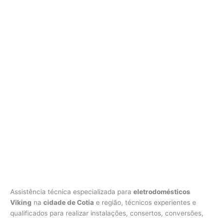
i
k
i
n
g
C
o
t
i
a
Assistência técnica especializada para
eletrodomésticos
Viking
na
cidade de Cotia
e região, técnicos experientes e
qualificados para realizar instalações, consertos, conversões,