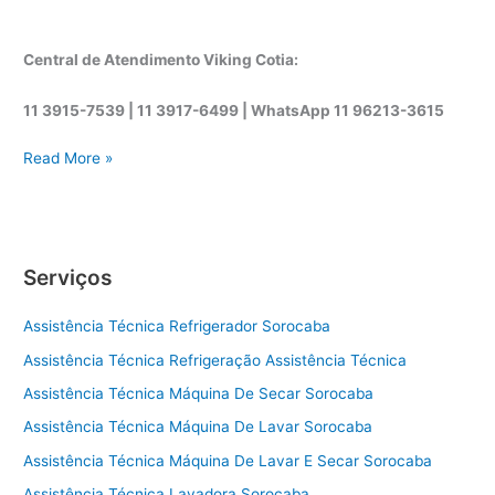
Central de Atendimento Viking Cotia:
11 3915-7539 | 11 3917-6499 |
WhatsApp
11 96213-3615
A
Read More »
s
s
i
s
Serviços
t
ê
Assistência Técnica Refrigerador Sorocaba
n
c
Assistência Técnica Refrigeração Assistência Técnica
i
Assistência Técnica Máquina De Secar Sorocaba
a
t
Assistência Técnica Máquina De Lavar Sorocaba
é
Assistência Técnica Máquina De Lavar E Secar Sorocaba
c
Assistência Técnica Lavadora Sorocaba