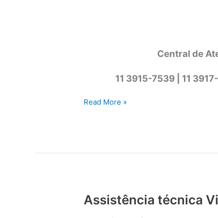
Central de At
11 3915-7539 | 11 3917
Assistência
Read More »
técnica
Viking
Cotia
Assistência técnica V