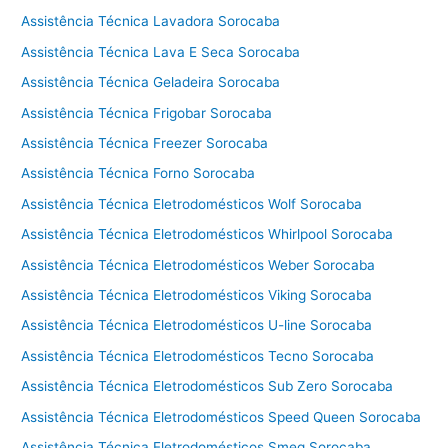
c
Assistência Técnica Lavadora Sorocaba
n
i
Assistência Técnica Lava E Seca Sorocaba
c
Assistência Técnica Geladeira Sorocaba
a
V
Assistência Técnica Frigobar Sorocaba
i
Assistência Técnica Freezer Sorocaba
k
Assistência Técnica Forno Sorocaba
i
n
Assistência Técnica Eletrodomésticos Wolf Sorocaba
g
Assistência Técnica Eletrodomésticos Whirlpool Sorocaba
C
Assistência Técnica Eletrodomésticos Weber Sorocaba
o
t
Assistência Técnica Eletrodomésticos Viking Sorocaba
i
Assistência Técnica Eletrodomésticos U-line Sorocaba
a
Assistência Técnica Eletrodomésticos Tecno Sorocaba
Assistência Técnica Eletrodomésticos Sub Zero Sorocaba
Assistência Técnica Eletrodomésticos Speed Queen Sorocaba
Assistência Técnica Eletrodomésticos Smeg Sorocaba