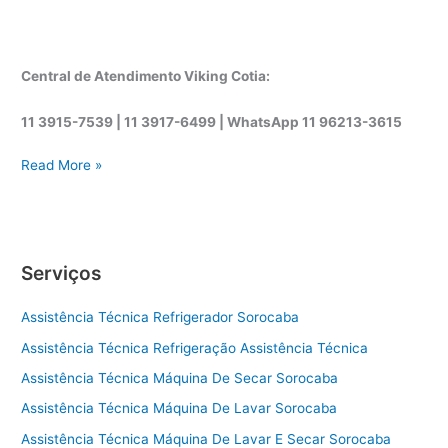
Central de Atendimento Viking Cotia:
11 3915-7539 | 11 3917-6499 |
WhatsApp
11 96213-3615
A
Read More »
s
s
i
s
Serviços
t
ê
Assistência Técnica Refrigerador Sorocaba
n
c
Assistência Técnica Refrigeração Assistência Técnica
i
Assistência Técnica Máquina De Secar Sorocaba
a
t
Assistência Técnica Máquina De Lavar Sorocaba
é
Assistência Técnica Máquina De Lavar E Secar Sorocaba