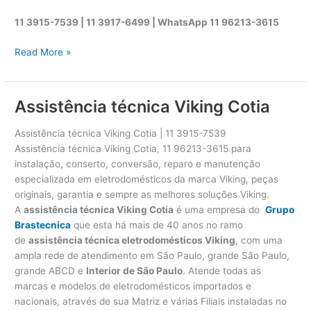
11 3915-7539 | 11 3917-6499 |
WhatsApp
11 96213-3615
A
Read More »
s
s
i
Assistência técnica Viking Cotia
s
t
Assistência técnica Viking Cotia | 11 3915-7539
ê
Assistência técnica Viking Cotia, 11 96213-3615 para
n
instalação, conserto, conversão, reparo e manutenção
c
especializada em eletrodomésticos da marca Viking, peças
i
originais, garantia e sempre as melhores soluções Viking.
a
A
assistência técnica Viking Cotia
é uma empresa do
Grupo
t
Brastecnica
que esta há mais de 40 anos no ramo
é
de
assistência técnica eletrodomésticos Viking
, com uma
c
ampla rede de atendimento em São Paulo, grande São Paulo,
n
grande ABCD e
Interior de São Paulo
. Atende todas as
i
marcas e modelos de eletrodomésticos importados e
c
nacionais, através de sua Matriz e várias Filiais instaladas no
a