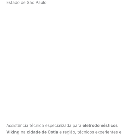
Estado de São Paulo.
V
i
k
i
n
g
C
o
t
i
a
Assistência técnica especializada para
eletrodomésticos
Viking
na
cidade de Cotia
e região, técnicos experientes e