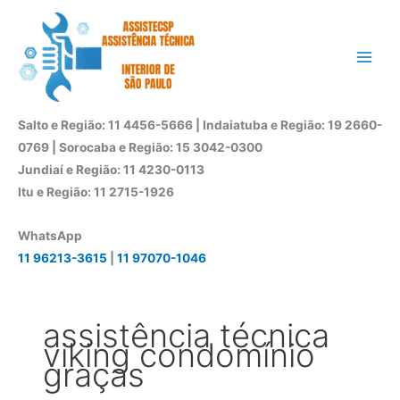
Ir
para
o
conteúdo
Salto e Região: 11 4456-5666 | Indaiatuba e Região: 19 2660-
0769 | Sorocaba e Região: 15 3042-0300
Jundiaí e Região: 11 4230-0113
Itu e Região: 11 2715-1926
WhatsApp
11 96213-3615
|
11 97070-1046
assistência técnica
viking condomínio
graças