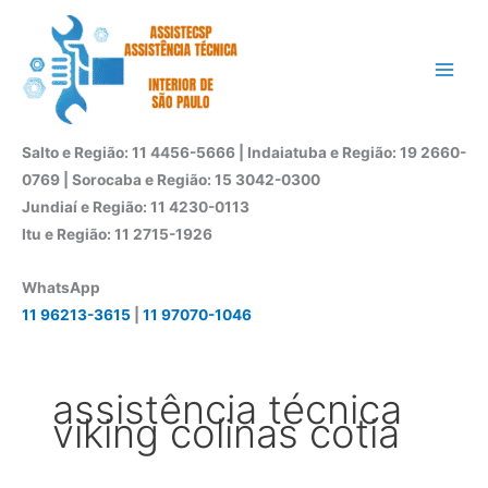
Ir
para
o
conteúdo
Salto e Região: 11 4456-5666 | Indaiatuba e Região: 19 2660-
0769 | Sorocaba e Região: 15 3042-0300
Jundiaí e Região: 11 4230-0113
Itu e Região: 11 2715-1926
WhatsApp
11 96213-3615
|
11 97070-1046
assistência técnica
viking colinas cotia