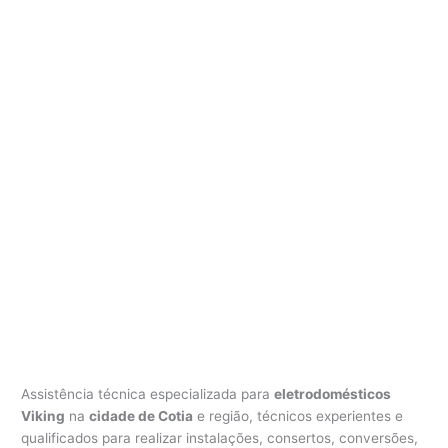
i
k
i
n
g
C
o
t
i
a
Assistência técnica especializada para
eletrodomésticos
Viking
na
cidade de Cotia
e região, técnicos experientes e
qualificados para realizar instalações, consertos, conversões,