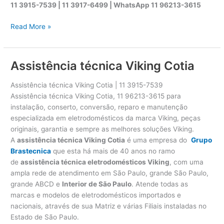
11 3915-7539 | 11 3917-6499 |
WhatsApp
11 96213-3615
A
Read More »
s
s
i
Assistência técnica Viking Cotia
s
t
Assistência técnica Viking Cotia | 11 3915-7539
ê
Assistência técnica Viking Cotia, 11 96213-3615 para
n
instalação, conserto, conversão, reparo e manutenção
c
especializada em eletrodomésticos da marca Viking, peças
i
originais, garantia e sempre as melhores soluções Viking.
a
A
assistência técnica Viking Cotia
é uma empresa do
Grupo
t
Brastecnica
que esta há mais de 40 anos no ramo
é
de
assistência técnica eletrodomésticos Viking
, com uma
c
ampla rede de atendimento em São Paulo, grande São Paulo,
n
grande ABCD e
Interior de São Paulo
. Atende todas as
i
marcas e modelos de eletrodomésticos importados e
c
nacionais, através de sua Matriz e várias Filiais instaladas no
a
Estado de São Paulo.
V