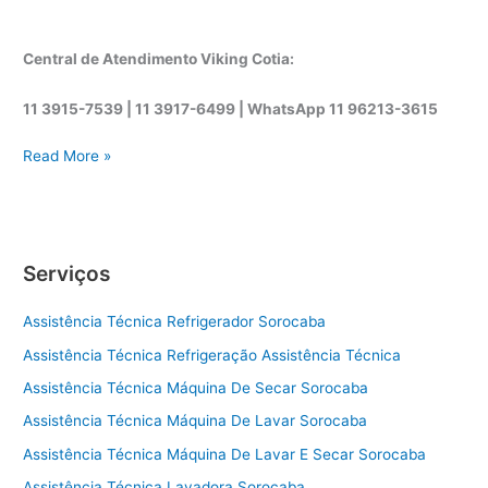
Central de Atendimento Viking Cotia:
11 3915-7539 | 11 3917-6499 |
WhatsApp
11 96213-3615
A
Read More »
s
s
i
s
Serviços
t
ê
Assistência Técnica Refrigerador Sorocaba
n
c
Assistência Técnica Refrigeração Assistência Técnica
i
Assistência Técnica Máquina De Secar Sorocaba
a
t
Assistência Técnica Máquina De Lavar Sorocaba
é
Assistência Técnica Máquina De Lavar E Secar Sorocaba
c
Assistência Técnica Lavadora Sorocaba