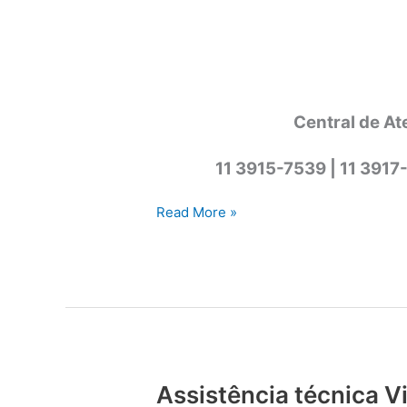
Central de At
11 3915-7539 | 11 3917
Assistência
Read More »
técnica
Viking
Cotia
Assistência técnica V