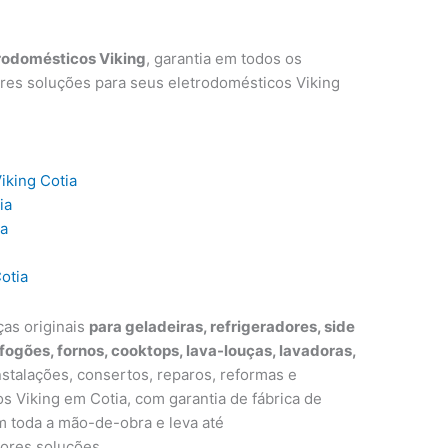
rodomésticos Viking
, garantia em todos os
res soluções para seus eletrodomésticos Viking
iking Cotia
ia
ia
otia
ças originais
para geladeiras, refrigeradores, side
 fogões, fornos, cooktops, lava-louças, lavadoras,
nstalações, consertos, reparos, reformas e
 Viking em Cotia, com garantia de fábrica de
m toda a mão-de-obra e leva até
ores soluções.