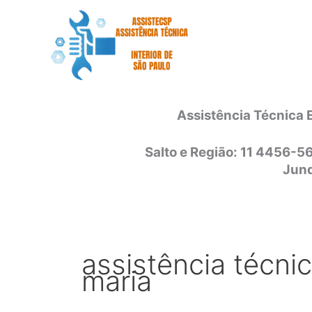
Ir
para
o
conteúdo
Assistência Técnica 
Salto e Região: 11 4456-5
Jund
assistência técni
maria