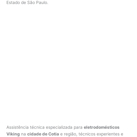
Estado de São Paulo.
V
i
k
i
n
g
C
o
t
i
a
Assistência técnica especializada para
eletrodomésticos
Viking
na
cidade de Cotia
e região, técnicos experientes e