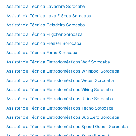
c
Assistência Técnica Lavadora Sorocaba
n
i
Assistência Técnica Lava E Seca Sorocaba
c
Assistência Técnica Geladeira Sorocaba
a
V
Assistência Técnica Frigobar Sorocaba
i
Assistência Técnica Freezer Sorocaba
k
Assistência Técnica Forno Sorocaba
i
n
Assistência Técnica Eletrodomésticos Wolf Sorocaba
g
Assistência Técnica Eletrodomésticos Whirlpool Sorocaba
C
Assistência Técnica Eletrodomésticos Weber Sorocaba
o
t
Assistência Técnica Eletrodomésticos Viking Sorocaba
i
Assistência Técnica Eletrodomésticos U-line Sorocaba
a
Assistência Técnica Eletrodomésticos Tecno Sorocaba
Assistência Técnica Eletrodomésticos Sub Zero Sorocaba
Assistência Técnica Eletrodomésticos Speed Queen Sorocaba
Assistência Técnica Eletrodomésticos Smeg Sorocaba