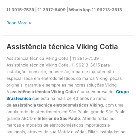
11 3915-7539 | 11 3917-6499 |
WhatsApp
11 96213-3615
A
Read More »
s
s
i
Assistência técnica Viking Cotia
s
t
Assistência técnica Viking Cotia | 11 3915-7539
ê
Assistência técnica Viking Cotia, 11 96213-3615 para
n
instalação, conserto, conversão, reparo e manutenção
c
especializada em eletrodomésticos da marca Viking, peças
i
originais, garantia e sempre as melhores soluções Viking.
a
A
assistência técnica Viking Cotia
é uma empresa do
Grupo
t
Brastecnica
que esta há mais de 40 anos no ramo
é
de
assistência técnica eletrodomésticos Viking
, com uma
c
ampla rede de atendimento em São Paulo, grande São Paulo,
n
grande ABCD e
Interior de São Paulo
. Atende todas as
i
marcas e modelos de eletrodomésticos importados e
c
nacionais, através de sua Matriz e várias Filiais instaladas no
a