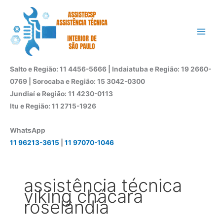
Ir
para
o
conteúdo
Salto e Região: 11 4456-5666 | Indaiatuba e Região: 19 2660-
0769 | Sorocaba e Região: 15 3042-0300
Jundiaí e Região: 11 4230-0113
Itu e Região: 11 2715-1926
WhatsApp
11 96213-3615
|
11 97070-1046
assistência técnica
viking chácara
roselândia