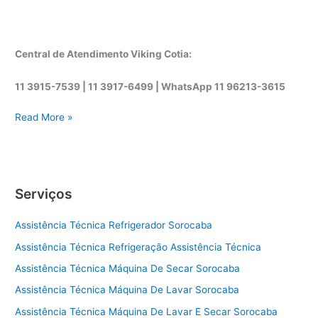
Central de Atendimento Viking Cotia:
11 3915-7539 | 11 3917-6499 |
WhatsApp
11 96213-3615
A
Read More »
s
s
i
s
Serviços
t
ê
Assistência Técnica Refrigerador Sorocaba
n
c
Assistência Técnica Refrigeração Assistência Técnica
i
Assistência Técnica Máquina De Secar Sorocaba
a
t
Assistência Técnica Máquina De Lavar Sorocaba
é
Assistência Técnica Máquina De Lavar E Secar Sorocaba