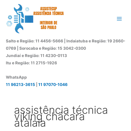
Ir
para
o
conteúdo
Salto e Região: 11 4456-5666 | Indaiatuba e Região: 19 2660-
0769 | Sorocaba e Região: 15 3042-0300
Jundiaí e Região: 11 4230-0113
Itu e Região: 11 2715-1926
WhatsApp
11 96213-3615
|
11 97070-1046
assistência técnica
viking chácara
atalaia