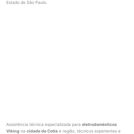
Estado de São Paulo.
V
i
k
i
n
g
C
o
t
i
a
Assistência técnica especializada para
eletrodomésticos
Viking
na
cidade de Cotia
e região, técnicos experientes e