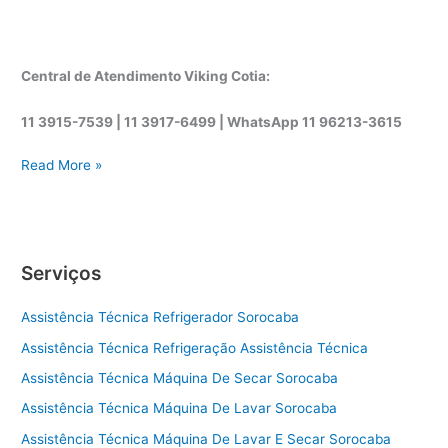
Central de Atendimento Viking Cotia:
11 3915-7539 | 11 3917-6499 |
WhatsApp
11 96213-3615
A
Read More »
s
s
i
s
Serviços
t
ê
Assistência Técnica Refrigerador Sorocaba
n
c
Assistência Técnica Refrigeração Assistência Técnica
i
Assistência Técnica Máquina De Secar Sorocaba
a
t
Assistência Técnica Máquina De Lavar Sorocaba
é
Assistência Técnica Máquina De Lavar E Secar Sorocaba