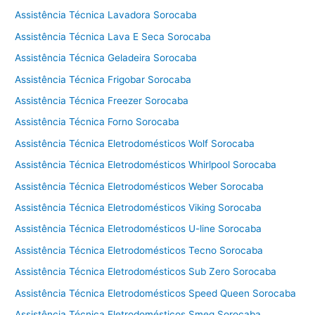
c
Assistência Técnica Lavadora Sorocaba
n
i
Assistência Técnica Lava E Seca Sorocaba
c
Assistência Técnica Geladeira Sorocaba
a
V
Assistência Técnica Frigobar Sorocaba
i
Assistência Técnica Freezer Sorocaba
k
Assistência Técnica Forno Sorocaba
i
n
Assistência Técnica Eletrodomésticos Wolf Sorocaba
g
Assistência Técnica Eletrodomésticos Whirlpool Sorocaba
C
Assistência Técnica Eletrodomésticos Weber Sorocaba
o
t
Assistência Técnica Eletrodomésticos Viking Sorocaba
i
Assistência Técnica Eletrodomésticos U-line Sorocaba
a
Assistência Técnica Eletrodomésticos Tecno Sorocaba
Assistência Técnica Eletrodomésticos Sub Zero Sorocaba
Assistência Técnica Eletrodomésticos Speed Queen Sorocaba
Assistência Técnica Eletrodomésticos Smeg Sorocaba