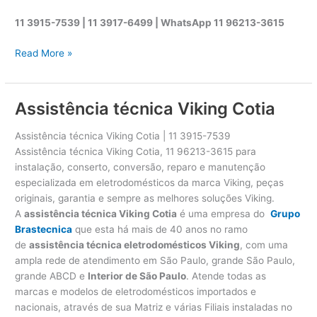
11 3915-7539 | 11 3917-6499 |
WhatsApp
11 96213-3615
A
Read More »
s
s
i
Assistência técnica Viking Cotia
s
t
Assistência técnica Viking Cotia | 11 3915-7539
ê
Assistência técnica Viking Cotia, 11 96213-3615 para
n
instalação, conserto, conversão, reparo e manutenção
c
especializada em eletrodomésticos da marca Viking, peças
i
originais, garantia e sempre as melhores soluções Viking.
a
A
assistência técnica Viking Cotia
é uma empresa do
Grupo
t
Brastecnica
que esta há mais de 40 anos no ramo
é
de
assistência técnica eletrodomésticos Viking
, com uma
c
ampla rede de atendimento em São Paulo, grande São Paulo,
n
grande ABCD e
Interior de São Paulo
. Atende todas as
i
marcas e modelos de eletrodomésticos importados e
c
nacionais, através de sua Matriz e várias Filiais instaladas no
a