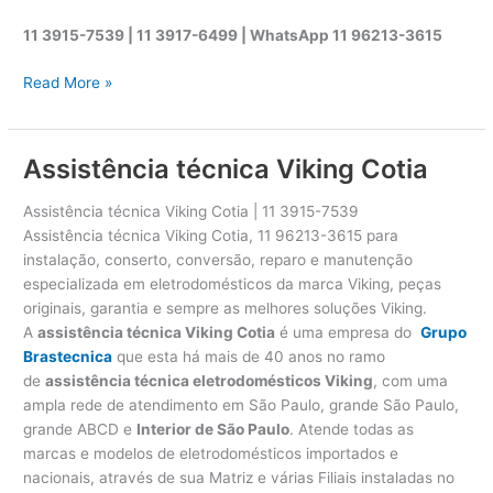
11 3915-7539 | 11 3917-6499 |
WhatsApp
11 96213-3615
A
Read More »
s
s
i
Assistência técnica Viking Cotia
s
t
Assistência técnica Viking Cotia | 11 3915-7539
ê
Assistência técnica Viking Cotia, 11 96213-3615 para
n
instalação, conserto, conversão, reparo e manutenção
c
especializada em eletrodomésticos da marca Viking, peças
i
originais, garantia e sempre as melhores soluções Viking.
a
A
assistência técnica Viking Cotia
é uma empresa do
Grupo
t
Brastecnica
que esta há mais de 40 anos no ramo
é
de
assistência técnica eletrodomésticos Viking
, com uma
c
ampla rede de atendimento em São Paulo, grande São Paulo,
n
grande ABCD e
Interior de São Paulo
. Atende todas as
i
marcas e modelos de eletrodomésticos importados e
c
nacionais, através de sua Matriz e várias Filiais instaladas no
a