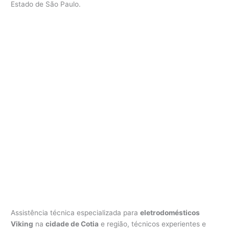
Estado de São Paulo.
V
i
k
i
n
g
C
o
t
i
a
Assistência técnica especializada para
eletrodomésticos
Viking
na
cidade de Cotia
e região, técnicos experientes e