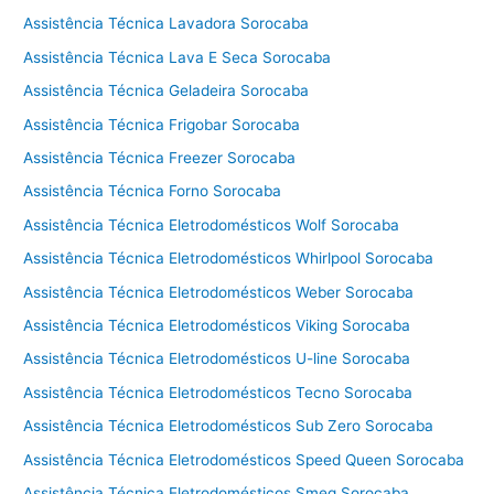
c
Assistência Técnica Lavadora Sorocaba
n
i
Assistência Técnica Lava E Seca Sorocaba
c
Assistência Técnica Geladeira Sorocaba
a
V
Assistência Técnica Frigobar Sorocaba
i
Assistência Técnica Freezer Sorocaba
k
Assistência Técnica Forno Sorocaba
i
n
Assistência Técnica Eletrodomésticos Wolf Sorocaba
g
Assistência Técnica Eletrodomésticos Whirlpool Sorocaba
C
Assistência Técnica Eletrodomésticos Weber Sorocaba
o
t
Assistência Técnica Eletrodomésticos Viking Sorocaba
i
Assistência Técnica Eletrodomésticos U-line Sorocaba
a
Assistência Técnica Eletrodomésticos Tecno Sorocaba
Assistência Técnica Eletrodomésticos Sub Zero Sorocaba
Assistência Técnica Eletrodomésticos Speed Queen Sorocaba
Assistência Técnica Eletrodomésticos Smeg Sorocaba