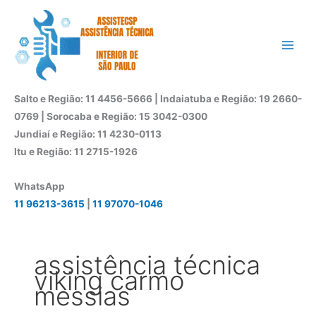
Ir
para
o
conteúdo
Salto e Região: 11 4456-5666 | Indaiatuba e Região: 19 2660-
0769 | Sorocaba e Região: 15 3042-0300
Jundiaí e Região: 11 4230-0113
Itu e Região: 11 2715-1926
WhatsApp
11 96213-3615
|
11 97070-1046
assistência técnica
viking carmo
messias