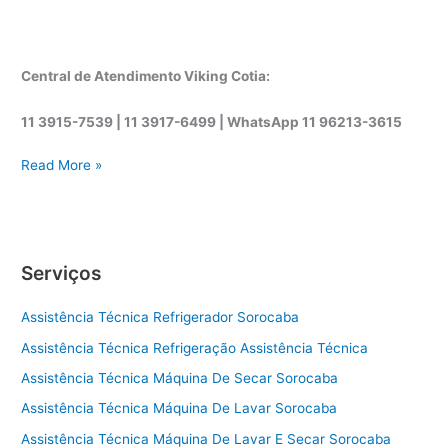
Central de Atendimento Viking Cotia:
11 3915-7539 | 11 3917-6499 |
WhatsApp
11 96213-3615
A
Read More »
s
s
i
s
Serviços
t
ê
Assistência Técnica Refrigerador Sorocaba
n
c
Assistência Técnica Refrigeração Assistência Técnica
i
Assistência Técnica Máquina De Secar Sorocaba
a
t
Assistência Técnica Máquina De Lavar Sorocaba
é
Assistência Técnica Máquina De Lavar E Secar Sorocaba