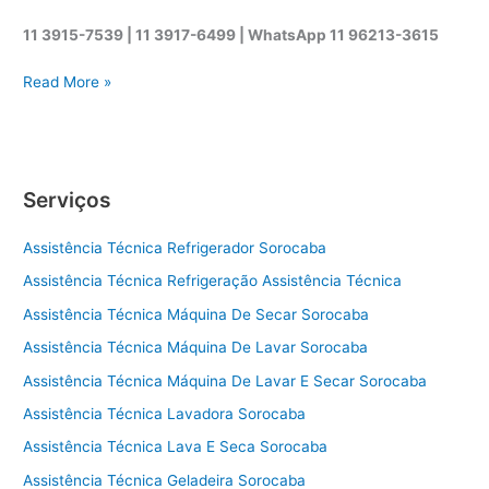
11 3915-7539 | 11 3917-6499 |
WhatsApp
11 96213-3615
A
Read More »
s
s
i
s
Serviços
t
ê
Assistência Técnica Refrigerador Sorocaba
n
c
Assistência Técnica Refrigeração Assistência Técnica
i
Assistência Técnica Máquina De Secar Sorocaba
a
t
Assistência Técnica Máquina De Lavar Sorocaba
é
Assistência Técnica Máquina De Lavar E Secar Sorocaba
c
Assistência Técnica Lavadora Sorocaba
n
i
Assistência Técnica Lava E Seca Sorocaba
c
Assistência Técnica Geladeira Sorocaba
a