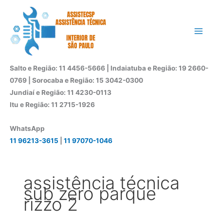
Ir
para
o
conteúdo
Salto e Região: 11 4456-5666 | Indaiatuba e Região: 19 2660-
0769 | Sorocaba e Região: 15 3042-0300
Jundiaí e Região: 11 4230-0113
Itu e Região: 11 2715-1926
WhatsApp
11 96213-3615
|
11 97070-1046
assistência técnica
sub zero parque
rizzo 2