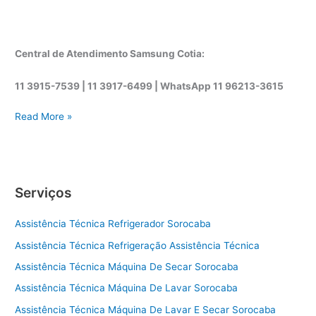
Central de Atendimento Samsung Cotia:
11 3915-7539 | 11 3917-6499 |
WhatsApp
11 96213-3615
A
Read More »
s
s
i
s
Serviços
t
ê
Assistência Técnica Refrigerador Sorocaba
n
c
Assistência Técnica Refrigeração Assistência Técnica
i
Assistência Técnica Máquina De Secar Sorocaba
a
t
Assistência Técnica Máquina De Lavar Sorocaba
é
Assistência Técnica Máquina De Lavar E Secar Sorocaba