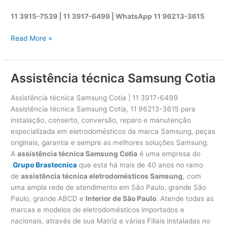
11 3915-7539 | 11 3917-6499 |
WhatsApp
11 96213-3615
A
Read More »
s
s
i
Assistência técnica Samsung Cotia
s
t
Assistência técnica Samsung Cotia | 11 3917-6499
ê
Assistência técnica Samsung Cotia, 11 96213-3615 para
n
instalação, conserto, conversão, reparo e manutenção
c
especializada em eletrodomésticos da marca Samsung, peças
i
originais, garantia e sempre as melhores soluções Samsung.
a
A
assistência técnica Samsung Cotia
é uma empresa do
t
Grupo Brastecnica
que esta há mais de 40 anos no ramo
é
de
assistência técnica eletrodomésticos Samsung
, com
c
uma ampla rede de atendimento em São Paulo, grande São
n
Paulo, grande ABCD e
Interior de São Paulo
. Atende todas as
i
marcas e modelos de eletrodomésticos importados e
c
nacionais, através de sua Matriz e várias Filiais instaladas no
a