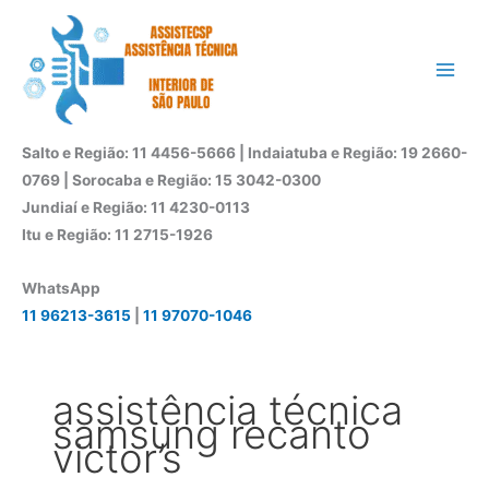
Ir
para
o
conteúdo
Salto e Região: 11 4456-5666 | Indaiatuba e Região: 19 2660-
0769 | Sorocaba e Região: 15 3042-0300
Jundiaí e Região: 11 4230-0113
Itu e Região: 11 2715-1926
WhatsApp
11 96213-3615
|
11 97070-1046
assistência técnica
samsung recanto
victor’s