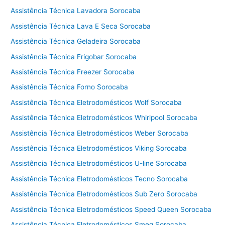
c
Assistência Técnica Lavadora Sorocaba
n
i
Assistência Técnica Lava E Seca Sorocaba
c
Assistência Técnica Geladeira Sorocaba
a
S
Assistência Técnica Frigobar Sorocaba
a
Assistência Técnica Freezer Sorocaba
m
Assistência Técnica Forno Sorocaba
s
u
Assistência Técnica Eletrodomésticos Wolf Sorocaba
n
Assistência Técnica Eletrodomésticos Whirlpool Sorocaba
g
Assistência Técnica Eletrodomésticos Weber Sorocaba
C
o
Assistência Técnica Eletrodomésticos Viking Sorocaba
t
Assistência Técnica Eletrodomésticos U-line Sorocaba
i
a
Assistência Técnica Eletrodomésticos Tecno Sorocaba
Assistência Técnica Eletrodomésticos Sub Zero Sorocaba
Assistência Técnica Eletrodomésticos Speed Queen Sorocaba
Assistência Técnica Eletrodomésticos Smeg Sorocaba