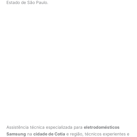
Estado de São Paulo.
S
a
m
s
u
n
g
C
o
t
i
a
Assistência técnica especializada para
eletrodomésticos
Samsung
na
cidade de Cotia
e região, técnicos experientes e