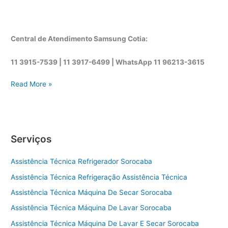
Central de Atendimento Samsung Cotia:
11 3915-7539 | 11 3917-6499 |
WhatsApp
11 96213-3615
A
Read More »
s
s
i
s
Serviços
t
ê
Assistência Técnica Refrigerador Sorocaba
n
c
Assistência Técnica Refrigeração Assistência Técnica
i
Assistência Técnica Máquina De Secar Sorocaba
a
t
Assistência Técnica Máquina De Lavar Sorocaba
é
Assistência Técnica Máquina De Lavar E Secar Sorocaba