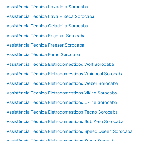
c
Assistência Técnica Lavadora Sorocaba
n
i
Assistência Técnica Lava E Seca Sorocaba
c
Assistência Técnica Geladeira Sorocaba
a
S
Assistência Técnica Frigobar Sorocaba
a
Assistência Técnica Freezer Sorocaba
m
Assistência Técnica Forno Sorocaba
s
u
Assistência Técnica Eletrodomésticos Wolf Sorocaba
n
Assistência Técnica Eletrodomésticos Whirlpool Sorocaba
g
Assistência Técnica Eletrodomésticos Weber Sorocaba
C
o
Assistência Técnica Eletrodomésticos Viking Sorocaba
t
Assistência Técnica Eletrodomésticos U-line Sorocaba
i
a
Assistência Técnica Eletrodomésticos Tecno Sorocaba
Assistência Técnica Eletrodomésticos Sub Zero Sorocaba
Assistência Técnica Eletrodomésticos Speed Queen Sorocaba
Assistência Técnica Eletrodomésticos Smeg Sorocaba