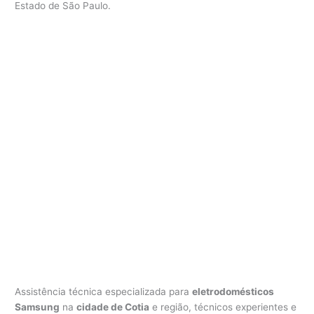
Estado de São Paulo.
S
a
m
s
u
n
g
C
o
t
i
a
Assistência técnica especializada para
eletrodomésticos
Samsung
na
cidade de Cotia
e região, técnicos experientes e