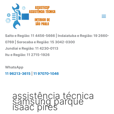
Ir
para
o
conteúdo
Salto e Região: 11 4456-5666 | Indaiatuba e Região: 19 2660-
0769 | Sorocaba e Região: 15 3042-0300
Jundiaí e Região: 11 4230-0113
Itu e Região: 11 2715-1926
WhatsApp
11 96213-3615
|
11 97070-1046
assistência técnica
samsung parque
isaac pires