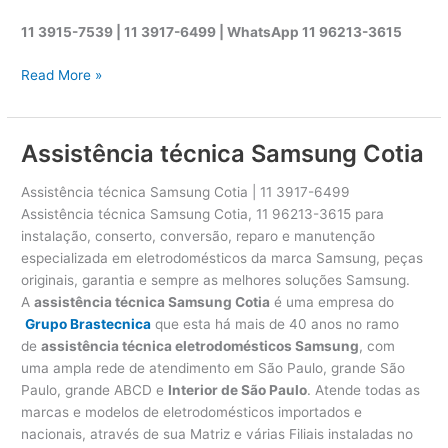
11 3915-7539 | 11 3917-6499 |
WhatsApp
11 96213-3615
A
Read More »
s
s
i
Assistência técnica Samsung Cotia
s
t
Assistência técnica Samsung Cotia | 11 3917-6499
ê
Assistência técnica Samsung Cotia, 11 96213-3615 para
n
instalação, conserto, conversão, reparo e manutenção
c
especializada em eletrodomésticos da marca Samsung, peças
i
originais, garantia e sempre as melhores soluções Samsung.
a
A
assistência técnica Samsung Cotia
é uma empresa do
t
Grupo Brastecnica
que esta há mais de 40 anos no ramo
é
de
assistência técnica eletrodomésticos Samsung
, com
c
uma ampla rede de atendimento em São Paulo, grande São
n
Paulo, grande ABCD e
Interior de São Paulo
. Atende todas as
i
marcas e modelos de eletrodomésticos importados e
c
nacionais, através de sua Matriz e várias Filiais instaladas no
a