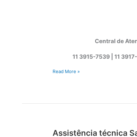
Central de Ate
11 3915-7539 | 11 3917
Assistência
Read More »
técnica
Samsung
Cotia
Assistência técnica 