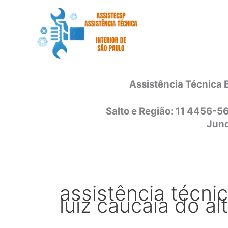
Ir
para
o
conteúdo
Assistência Técnica 
Salto e Região: 11 4456-5
Jund
assistência técni
luiz caucaia do al