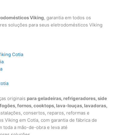
rodomésticos Viking
, garantia em todos os
res soluções para seus eletrodomésticos Viking
iking Cotia
ia
ia
otia
ças originais
para geladeiras, refrigeradores, side
 fogões, fornos, cooktops, lava-louças, lavadoras,
nstalações, consertos, reparos, reformas e
 Viking em Cotia, com garantia de fábrica de
m toda a mão-de-obra e leva até
ores soluções.