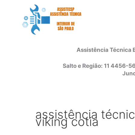
Ir
para
o
conteúdo
Assistência Técnica 
Salto e Região: 11 4456-5
Jund
assistência técni
viking cotia