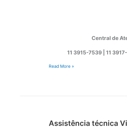
Central de At
11 3915-7539 | 11 3917
Assistência
Read More »
técnica
Viking
Cotia
Assistência técnica V