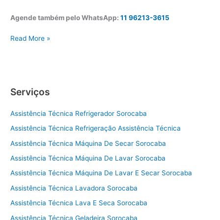
Agende também pelo WhatsApp:
11 96213-3615
A
Read More »
s
s
i
s
Serviços
t
ê
Assistência Técnica Refrigerador Sorocaba
n
c
Assistência Técnica Refrigeração Assistência Técnica
i
Assistência Técnica Máquina De Secar Sorocaba
a
t
Assistência Técnica Máquina De Lavar Sorocaba
é
Assistência Técnica Máquina De Lavar E Secar Sorocaba
c
Assistência Técnica Lavadora Sorocaba
n
i
Assistência Técnica Lava E Seca Sorocaba
c
Assistência Técnica Geladeira Sorocaba