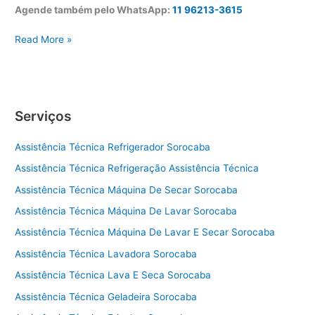
Agende também pelo WhatsApp:
11 96213-3615
A
Read More »
s
s
i
s
Serviços
t
ê
Assistência Técnica Refrigerador Sorocaba
n
c
Assistência Técnica Refrigeração Assistência Técnica
i
Assistência Técnica Máquina De Secar Sorocaba
a
t
Assistência Técnica Máquina De Lavar Sorocaba
é
Assistência Técnica Máquina De Lavar E Secar Sorocaba
c
Assistência Técnica Lavadora Sorocaba
n
i
Assistência Técnica Lava E Seca Sorocaba
c
Assistência Técnica Geladeira Sorocaba
a