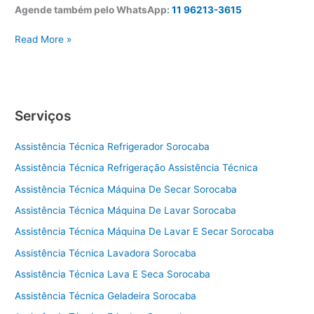
Agende também pelo WhatsApp:
11 96213-3615
A
Read More »
s
s
i
s
Serviços
t
ê
Assistência Técnica Refrigerador Sorocaba
n
c
Assistência Técnica Refrigeração Assistência Técnica
i
Assistência Técnica Máquina De Secar Sorocaba
a
t
Assistência Técnica Máquina De Lavar Sorocaba
é
Assistência Técnica Máquina De Lavar E Secar Sorocaba
c
Assistência Técnica Lavadora Sorocaba
n
i
Assistência Técnica Lava E Seca Sorocaba
c
Assistência Técnica Geladeira Sorocaba
a