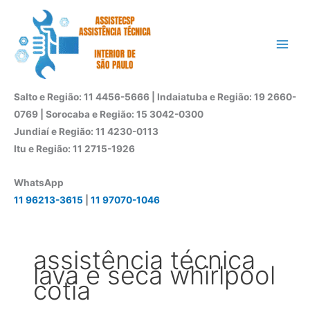
Ir
para
o
conteúdo
Salto e Região: 11 4456-5666 | Indaiatuba e Região: 19 2660-
0769 | Sorocaba e Região: 15 3042-0300
Jundiaí e Região: 11 4230-0113
Itu e Região: 11 2715-1926
WhatsApp
11 96213-3615
|
11 97070-1046
assistência técnica
lava e seca whirlpool
cotia