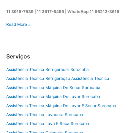
11 3915-7539 | 11 3917-6499 |
WhatsApp
11 96213-3615
A
Read More »
s
s
i
s
Serviços
t
ê
Assistência Técnica Refrigerador Sorocaba
n
c
Assistência Técnica Refrigeração Assistência Técnica
i
Assistência Técnica Máquina De Secar Sorocaba
a
t
Assistência Técnica Máquina De Lavar Sorocaba
é
Assistência Técnica Máquina De Lavar E Secar Sorocaba
c
Assistência Técnica Lavadora Sorocaba
n
i
Assistência Técnica Lava E Seca Sorocaba
c
Assistência Técnica Geladeira Sorocaba