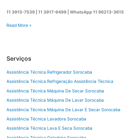
11 3915-7539 | 11 3917-6499 |
WhatsApp
11 96213-3615
A
Read More »
s
s
i
s
Serviços
t
ê
Assistência Técnica Refrigerador Sorocaba
n
c
Assistência Técnica Refrigeração Assistência Técnica
i
Assistência Técnica Máquina De Secar Sorocaba
a
t
Assistência Técnica Máquina De Lavar Sorocaba
é
Assistência Técnica Máquina De Lavar E Secar Sorocaba
c
Assistência Técnica Lavadora Sorocaba
n
i
Assistência Técnica Lava E Seca Sorocaba
c
Assistência Técnica Geladeira Sorocaba