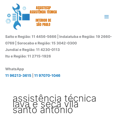
Ir
para
o
conteúdo
Salto e Região: 11 4456-5666 | Indaiatuba e Região: 19 2660-
0769 | Sorocaba e Região: 15 3042-0300
Jundiaí e Região: 11 4230-0113
Itu e Região: 11 2715-1926
WhatsApp
11 96213-3615
|
11 97070-1046
assistência técnica
lava e seca vila
santo antônio