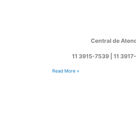
Central de Aten
11 3915-7539 | 11 3917
Assistência
Read More »
técnica
lava
e
seca
Cotia