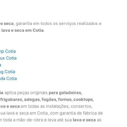
 e seca
, garantia em todos os serviços realizados e
a
lava e seca em Cotia
.
mp Cotia
lux Cotia
a
ng Cotia
ada Cotia
ia
aplica peças originais
para geladeiras,
, frigobares, adegas, fogões, fornos, cooktops,
ava e seca
em todas as instalações, consertos,
a lava e seca em Cotia, com garantia de fábrica de
m toda a mão-de-obra e leva até sua
lava e seca
as