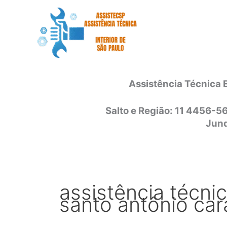
Ir
para
o
conteúdo
Assistência Técnica 
Salto e Região: 11 4456-5
Jund
assistência técnic
santo antônio car