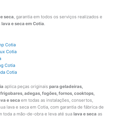
 e seca
, garantia em todos os serviços realizados e
a
lava e seca em Cotia
.
mp Cotia
lux Cotia
a
ng Cotia
ada Cotia
ia
aplica peças originais
para geladeiras,
, frigobares, adegas, fogões, fornos, cooktops,
ava e seca
em todas as instalações, consertos,
a lava e seca em Cotia, com garantia de fábrica de
m toda a mão-de-obra e leva até sua
lava e seca
as