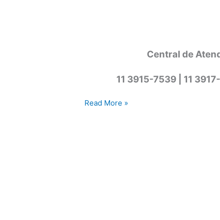
Central de Aten
11 3915-7539 | 11 3917
Assistência
Read More »
técnica
lava
e
seca
Cotia