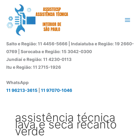
Ir
para
o
conteúdo
Salto e Região: 11 4456-5666 | Indaiatuba e Região: 19 2660-
0769 | Sorocaba e Região: 15 3042-0300
Jundiaí e Região: 11 4230-0113
Itu e Região: 11 2715-1926
WhatsApp
11 96213-3615
|
11 97070-1046
assistência técnica
lava e seca recanto
verde