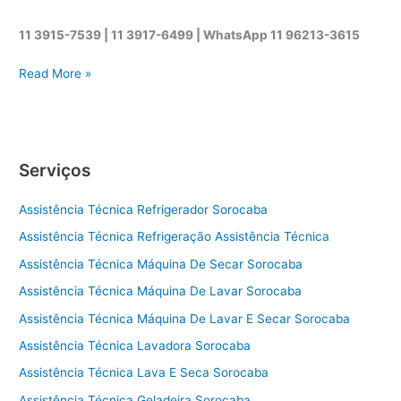
11 3915-7539 | 11 3917-6499 |
WhatsApp
11 96213-3615
A
Read More »
s
s
i
s
Serviços
t
ê
Assistência Técnica Refrigerador Sorocaba
n
c
Assistência Técnica Refrigeração Assistência Técnica
i
Assistência Técnica Máquina De Secar Sorocaba
a
t
Assistência Técnica Máquina De Lavar Sorocaba
é
Assistência Técnica Máquina De Lavar E Secar Sorocaba
c
Assistência Técnica Lavadora Sorocaba
n
i
Assistência Técnica Lava E Seca Sorocaba
c
Assistência Técnica Geladeira Sorocaba