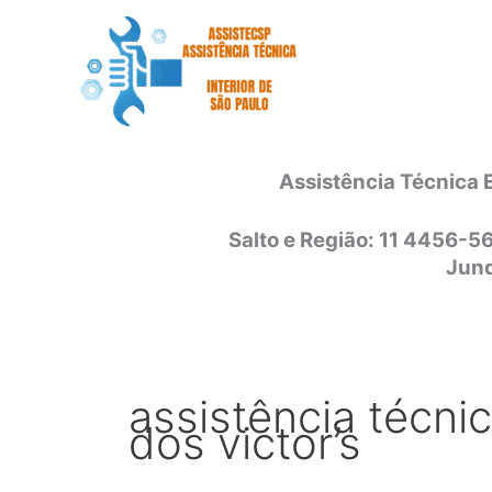
Ir
para
o
conteúdo
Assistência Técnica 
Salto e Região: 11 4456-5
Jund
assistência técni
dos victor’s