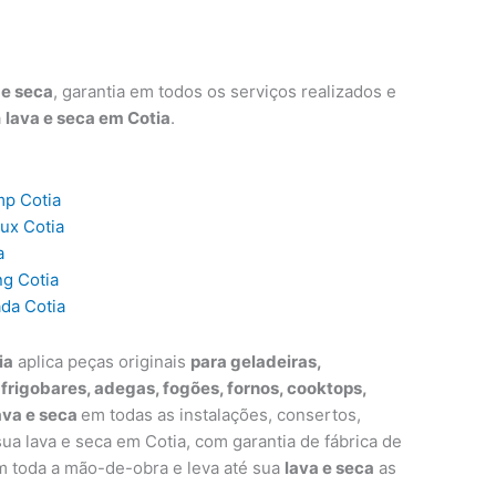
 e seca
, garantia em todos os serviços realizados e
a
lava e seca em Cotia
.
mp Cotia
lux Cotia
a
ng Cotia
ada Cotia
ia
aplica peças originais
para geladeiras,
, frigobares, adegas, fogões, fornos, cooktops,
ava e seca
em todas as instalações, consertos,
a lava e seca em Cotia, com garantia de fábrica de
m toda a mão-de-obra e leva até sua
lava e seca
as