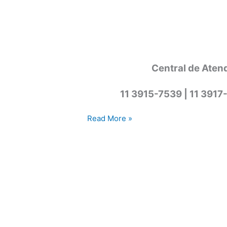
Central de Aten
11 3915-7539 | 11 3917
Assistência
Read More »
técnica
lava
e
seca
Cotia