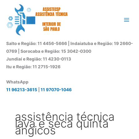
Ir
para
o
conteúdo
Salto e Região: 11 4456-5666 | Indaiatuba e Região: 19 2660-
0769 | Sorocaba e Região: 15 3042-0300
Jundiaí e Região: 11 4230-0113
Itu e Região: 11 2715-1926
WhatsApp
11 96213-3615
|
11 97070-1046
assistência técnica
lava e seca quinta
ângicos