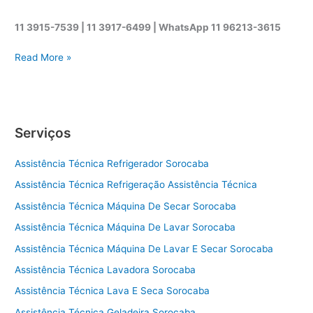
11 3915-7539 | 11 3917-6499 |
WhatsApp
11 96213-3615
A
Read More »
s
s
i
s
Serviços
t
ê
Assistência Técnica Refrigerador Sorocaba
n
c
Assistência Técnica Refrigeração Assistência Técnica
i
Assistência Técnica Máquina De Secar Sorocaba
a
t
Assistência Técnica Máquina De Lavar Sorocaba
é
Assistência Técnica Máquina De Lavar E Secar Sorocaba
c
Assistência Técnica Lavadora Sorocaba
n
i
Assistência Técnica Lava E Seca Sorocaba
c
Assistência Técnica Geladeira Sorocaba