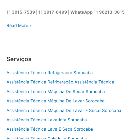
11 3915-7539 | 11 3917-6499 |
WhatsApp
11 96213-3615
A
Read More »
s
s
i
s
Serviços
t
ê
Assistência Técnica Refrigerador Sorocaba
n
c
Assistência Técnica Refrigeração Assistência Técnica
i
Assistência Técnica Máquina De Secar Sorocaba
a
t
Assistência Técnica Máquina De Lavar Sorocaba
é
Assistência Técnica Máquina De Lavar E Secar Sorocaba
c
Assistência Técnica Lavadora Sorocaba
n
i
Assistência Técnica Lava E Seca Sorocaba
c
Assistência Técnica Geladeira Sorocaba