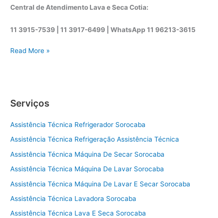
Central de Atendimento Lava e Seca Cotia:
11 3915-7539 | 11 3917-6499 |
WhatsApp
11 96213-3615
A
Read More »
s
s
i
s
Serviços
t
ê
Assistência Técnica Refrigerador Sorocaba
n
c
Assistência Técnica Refrigeração Assistência Técnica
i
Assistência Técnica Máquina De Secar Sorocaba
a
t
Assistência Técnica Máquina De Lavar Sorocaba
é
Assistência Técnica Máquina De Lavar E Secar Sorocaba
c
Assistência Técnica Lavadora Sorocaba
n
i
Assistência Técnica Lava E Seca Sorocaba