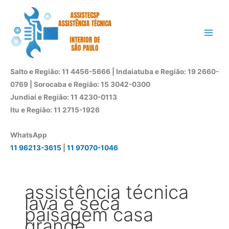
Ir
para
o
conteúdo
Salto e Região: 11 4456-5666 | Indaiatuba e Região: 19 2660-
0769 | Sorocaba e Região: 15 3042-0300
Jundiaí e Região: 11 4230-0113
Itu e Região: 11 2715-1926
WhatsApp
11 96213-3615
|
11 97070-1046
assistência técnica
lava e seca
paisagem casa
grande