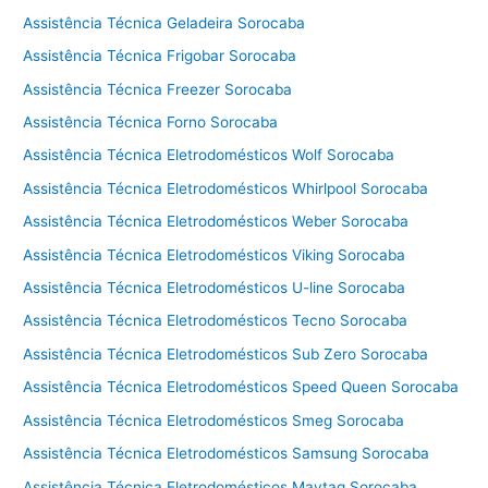
c
Assistência Técnica Geladeira Sorocaba
a
l
Assistência Técnica Frigobar Sorocaba
a
Assistência Técnica Freezer Sorocaba
v
Assistência Técnica Forno Sorocaba
a
e
Assistência Técnica Eletrodomésticos Wolf Sorocaba
s
Assistência Técnica Eletrodomésticos Whirlpool Sorocaba
e
Assistência Técnica Eletrodomésticos Weber Sorocaba
c
a
Assistência Técnica Eletrodomésticos Viking Sorocaba
C
Assistência Técnica Eletrodomésticos U-line Sorocaba
o
t
Assistência Técnica Eletrodomésticos Tecno Sorocaba
i
Assistência Técnica Eletrodomésticos Sub Zero Sorocaba
a
Assistência Técnica Eletrodomésticos Speed Queen Sorocaba
Assistência Técnica Eletrodomésticos Smeg Sorocaba
Assistência Técnica Eletrodomésticos Samsung Sorocaba
Assistência Técnica Eletrodomésticos Maytag Sorocaba