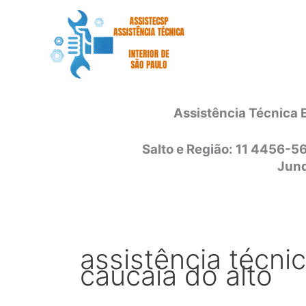
Ir
para
o
conteúdo
Assistência Técnica 
Salto e Região: 11 4456-5
Jund
assistência técni
caucaia do alto