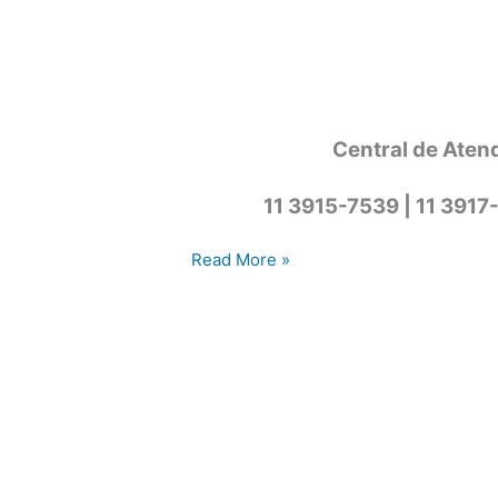
Central de Aten
11 3915-7539 | 11 3917
Assistência
Read More »
técnica
lava
e
seca
Cotia