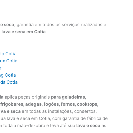
 e seca
, garantia em todos os serviços realizados e
a
lava e seca em Cotia
.
mp Cotia
lux Cotia
a
ng Cotia
ada Cotia
ia
aplica peças originais
para geladeiras,
, frigobares, adegas, fogões, fornos, cooktops,
ava e seca
em todas as instalações, consertos,
a lava e seca em Cotia, com garantia de fábrica de
m toda a mão-de-obra e leva até sua
lava e seca
as