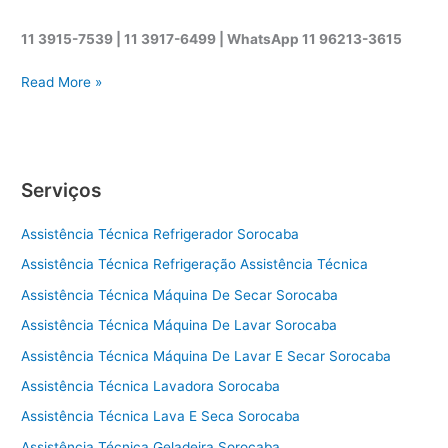
11 3915-7539 | 11 3917-6499 |
WhatsApp
11 96213-3615
A
Read More »
s
s
i
s
Serviços
t
ê
Assistência Técnica Refrigerador Sorocaba
n
c
Assistência Técnica Refrigeração Assistência Técnica
i
Assistência Técnica Máquina De Secar Sorocaba
a
t
Assistência Técnica Máquina De Lavar Sorocaba
é
Assistência Técnica Máquina De Lavar E Secar Sorocaba
c
Assistência Técnica Lavadora Sorocaba
n
i
Assistência Técnica Lava E Seca Sorocaba
c
Assistência Técnica Geladeira Sorocaba