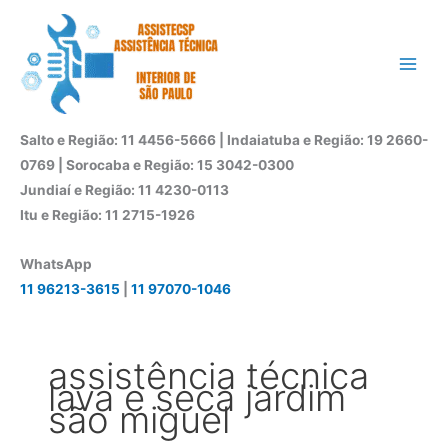
Ir
para
o
conteúdo
Salto e Região: 11 4456-5666 | Indaiatuba e Região: 19 2660-
0769 | Sorocaba e Região: 15 3042-0300
Jundiaí e Região: 11 4230-0113
Itu e Região: 11 2715-1926
WhatsApp
11 96213-3615
|
11 97070-1046
assistência técnica
lava e seca jardim
são miguel