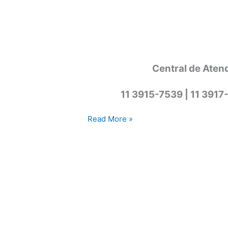
Central de Aten
11 3915-7539 | 11 3917
Assistência
Read More »
técnica
lava
e
seca
Cotia