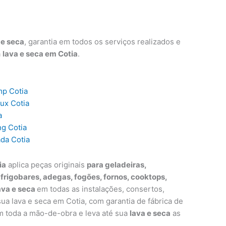
 e seca
, garantia em todos os serviços realizados e
a
lava e seca em Cotia
.
mp Cotia
lux Cotia
a
ng Cotia
ada Cotia
ia
aplica peças originais
para geladeiras,
, frigobares, adegas, fogões, fornos, cooktops,
ava e seca
em todas as instalações, consertos,
a lava e seca em Cotia, com garantia de fábrica de
m toda a mão-de-obra e leva até sua
lava e seca
as