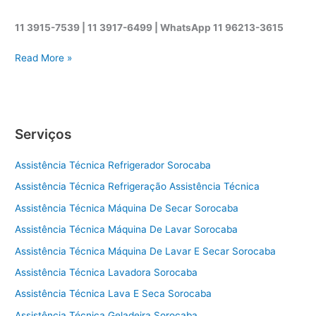
11 3915-7539 | 11 3917-6499 |
WhatsApp
11 96213-3615
A
Read More »
s
s
i
s
Serviços
t
ê
Assistência Técnica Refrigerador Sorocaba
n
c
Assistência Técnica Refrigeração Assistência Técnica
i
Assistência Técnica Máquina De Secar Sorocaba
a
t
Assistência Técnica Máquina De Lavar Sorocaba
é
Assistência Técnica Máquina De Lavar E Secar Sorocaba
c
Assistência Técnica Lavadora Sorocaba
n
i
Assistência Técnica Lava E Seca Sorocaba
c
Assistência Técnica Geladeira Sorocaba