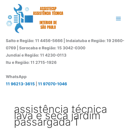
Ir
para
o
conteúdo
Salto e Região: 11 4456-5666 | Indaiatuba e Região: 19 2660-
0769 | Sorocaba e Região: 15 3042-0300
Jundiaí e Região: 11 4230-0113
Itu e Região: 11 2715-1926
WhatsApp
11 96213-3615
|
11 97070-1046
assistência técnica
lava e seca jardim
passargada 1