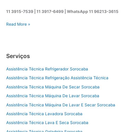
11 3915-7539 | 11 3917-6499 |
WhatsApp
11 96213-3615
A
Read More »
s
s
i
s
Serviços
t
ê
Assistência Técnica Refrigerador Sorocaba
n
c
Assistência Técnica Refrigeração Assistência Técnica
i
Assistência Técnica Máquina De Secar Sorocaba
a
t
Assistência Técnica Máquina De Lavar Sorocaba
é
Assistência Técnica Máquina De Lavar E Secar Sorocaba
c
Assistência Técnica Lavadora Sorocaba
n
i
Assistência Técnica Lava E Seca Sorocaba
c
Assistência Técnica Geladeira Sorocaba