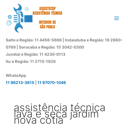
Ir
para
o
conteúdo
Salto e Região: 11 4456-5666 | Indaiatuba e Região: 19 2660-
0769 | Sorocaba e Região: 15 3042-0300
Jundiaí e Região: 11 4230-0113
Itu e Região: 11 2715-1926
WhatsApp
11 96213-3615
|
11 97070-1046
assistência técnica
lava e seca jardim
nova cotia