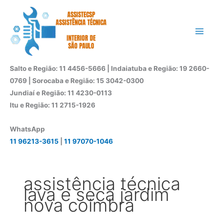
Ir
para
o
conteúdo
Salto e Região: 11 4456-5666 | Indaiatuba e Região: 19 2660-
0769 | Sorocaba e Região: 15 3042-0300
Jundiaí e Região: 11 4230-0113
Itu e Região: 11 2715-1926
WhatsApp
11 96213-3615
|
11 97070-1046
assistência técnica
lava e seca jardim
nova coimbra