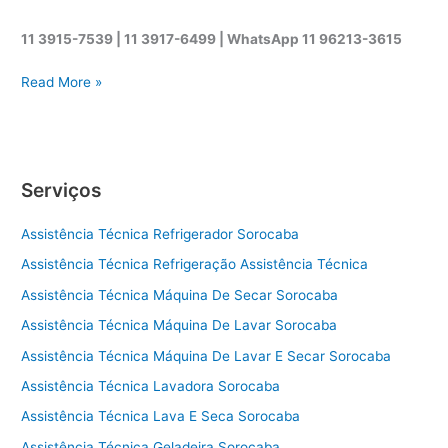
11 3915-7539 | 11 3917-6499 |
WhatsApp
11 96213-3615
A
Read More »
s
s
i
s
Serviços
t
ê
Assistência Técnica Refrigerador Sorocaba
n
c
Assistência Técnica Refrigeração Assistência Técnica
i
Assistência Técnica Máquina De Secar Sorocaba
a
t
Assistência Técnica Máquina De Lavar Sorocaba
é
Assistência Técnica Máquina De Lavar E Secar Sorocaba
c
Assistência Técnica Lavadora Sorocaba
n
i
Assistência Técnica Lava E Seca Sorocaba
c
Assistência Técnica Geladeira Sorocaba