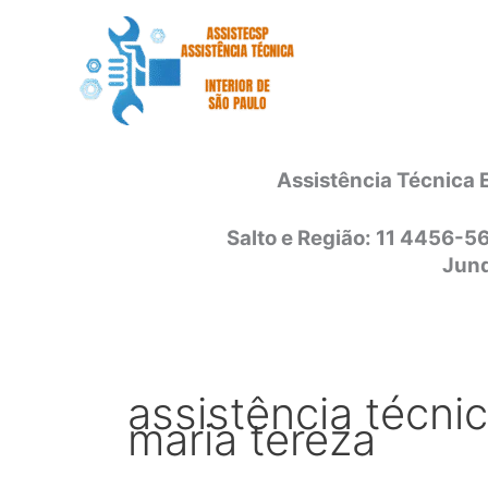
Ir
para
o
conteúdo
Assistência Técnica 
Salto e Região: 11 4456-5
Jund
assistência técnic
maria tereza