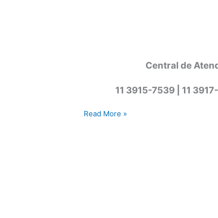
Central de Aten
11 3915-7539 | 11 3917
Assistência
Read More »
técnica
lava
e
seca
Cotia