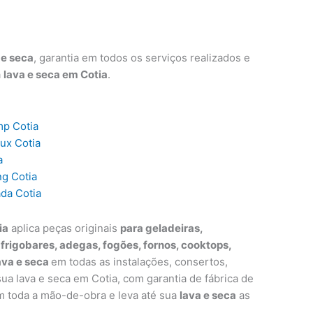
 e seca
, garantia em todos os serviços realizados e
a
lava e seca em Cotia
.
mp Cotia
lux Cotia
a
ng Cotia
ada Cotia
ia
aplica peças originais
para geladeiras,
, frigobares, adegas, fogões, fornos, cooktops,
ava e seca
em todas as instalações, consertos,
a lava e seca em Cotia, com garantia de fábrica de
m toda a mão-de-obra e leva até sua
lava e seca
as