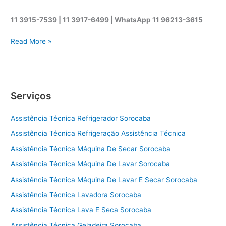
11 3915-7539 | 11 3917-6499 |
WhatsApp
11 96213-3615
A
Read More »
s
s
i
s
Serviços
t
ê
Assistência Técnica Refrigerador Sorocaba
n
c
Assistência Técnica Refrigeração Assistência Técnica
i
Assistência Técnica Máquina De Secar Sorocaba
a
t
Assistência Técnica Máquina De Lavar Sorocaba
é
Assistência Técnica Máquina De Lavar E Secar Sorocaba
c
Assistência Técnica Lavadora Sorocaba
n
i
Assistência Técnica Lava E Seca Sorocaba
c
Assistência Técnica Geladeira Sorocaba