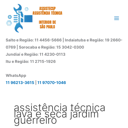
Ir
para
o
conteúdo
Salto e Região: 11 4456-5666 | Indaiatuba e Região: 19 2660-
0769 | Sorocaba e Região: 15 3042-0300
Jundiaí e Região: 11 4230-0113
Itu e Região: 11 2715-1926
WhatsApp
11 96213-3615
|
11 97070-1046
assistência técnica
lava e seca jardim
guerreiro