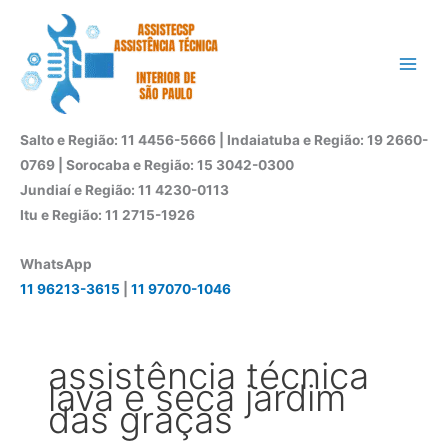
Ir
para
o
conteúdo
Salto e Região: 11 4456-5666 | Indaiatuba e Região: 19 2660-
0769 | Sorocaba e Região: 15 3042-0300
Jundiaí e Região: 11 4230-0113
Itu e Região: 11 2715-1926
WhatsApp
11 96213-3615
|
11 97070-1046
assistência técnica
lava e seca jardim
das graças