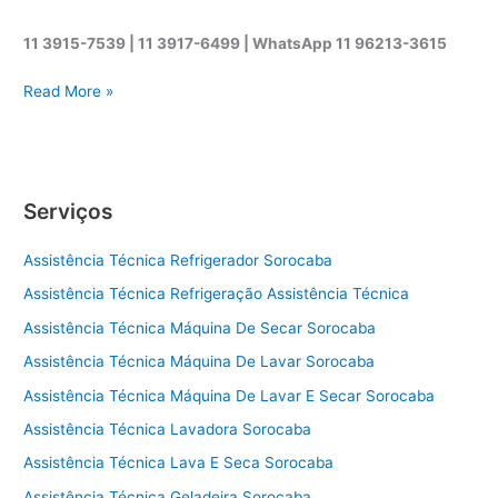
11 3915-7539 | 11 3917-6499 |
WhatsApp
11 96213-3615
A
Read More »
s
s
i
s
Serviços
t
ê
Assistência Técnica Refrigerador Sorocaba
n
c
Assistência Técnica Refrigeração Assistência Técnica
i
Assistência Técnica Máquina De Secar Sorocaba
a
t
Assistência Técnica Máquina De Lavar Sorocaba
é
Assistência Técnica Máquina De Lavar E Secar Sorocaba
c
Assistência Técnica Lavadora Sorocaba
n
i
Assistência Técnica Lava E Seca Sorocaba
c
Assistência Técnica Geladeira Sorocaba