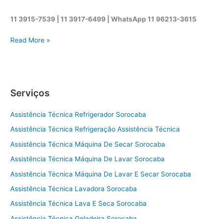
11 3915-7539 | 11 3917-6499 |
WhatsApp
11 96213-3615
A
Read More »
s
s
i
s
Serviços
t
ê
Assistência Técnica Refrigerador Sorocaba
n
c
Assistência Técnica Refrigeração Assistência Técnica
i
Assistência Técnica Máquina De Secar Sorocaba
a
t
Assistência Técnica Máquina De Lavar Sorocaba
é
Assistência Técnica Máquina De Lavar E Secar Sorocaba
c
Assistência Técnica Lavadora Sorocaba
n
i
Assistência Técnica Lava E Seca Sorocaba
c
Assistência Técnica Geladeira Sorocaba