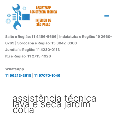
Ir
para
o
conteúdo
Salto e Região: 11 4456-5666 | Indaiatuba e Região: 19 2660-
0769 | Sorocaba e Região: 15 3042-0300
Jundiaí e Região: 11 4230-0113
Itu e Região: 11 2715-1926
WhatsApp
11 96213-3615
|
11 97070-1046
assistência técnica
lava e seca jardim
cotia