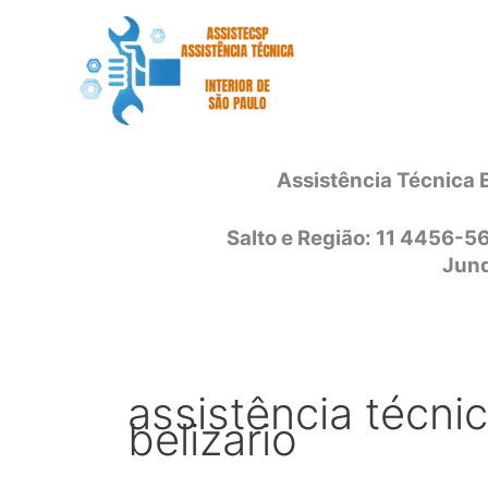
Ir
para
o
conteúdo
Assistência Técnica 
Salto e Região: 11 4456-5
Jund
assistência técnic
belizario