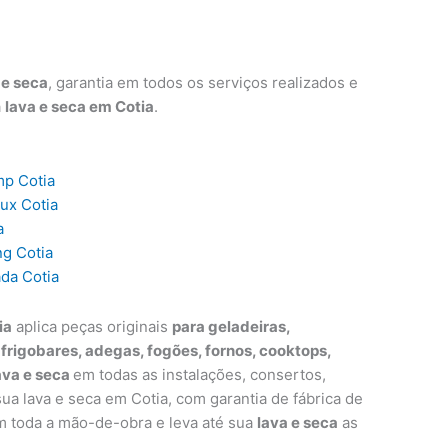
 e seca
, garantia em todos os serviços realizados e
a
lava e seca em Cotia
.
mp Cotia
lux Cotia
a
ng Cotia
ada Cotia
ia
aplica peças originais
para geladeiras,
, frigobares, adegas, fogões, fornos, cooktops,
ava e seca
em todas as instalações, consertos,
a lava e seca em Cotia, com garantia de fábrica de
m toda a mão-de-obra e leva até sua
lava e seca
as