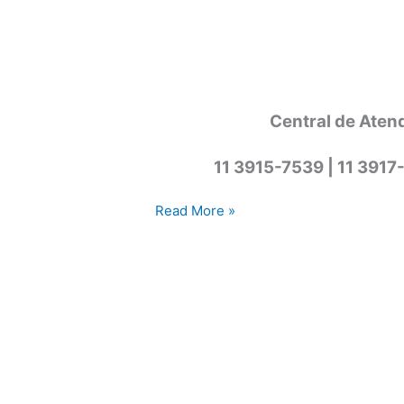
Central de Aten
11 3915-7539 | 11 3917
Assistência
Read More »
técnica
lava
e
seca
Cotia