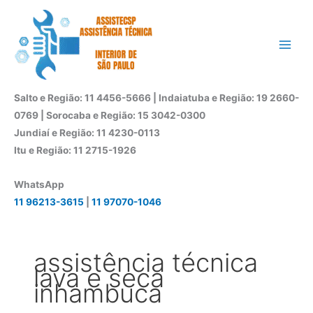
Ir
para
o
conteúdo
Salto e Região: 11 4456-5666 | Indaiatuba e Região: 19 2660-
0769 | Sorocaba e Região: 15 3042-0300
Jundiaí e Região: 11 4230-0113
Itu e Região: 11 2715-1926
WhatsApp
11 96213-3615
|
11 97070-1046
assistência técnica
lava e seca
inhambuca