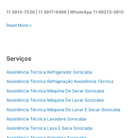
11 3915-7539 | 11 3917-6499 |
WhatsApp
11 96213-3615
A
Read More »
s
s
i
s
Serviços
t
ê
Assistência Técnica Refrigerador Sorocaba
n
c
Assistência Técnica Refrigeração Assistência Técnica
i
Assistência Técnica Máquina De Secar Sorocaba
a
t
Assistência Técnica Máquina De Lavar Sorocaba
é
Assistência Técnica Máquina De Lavar E Secar Sorocaba
c
Assistência Técnica Lavadora Sorocaba
n
i
Assistência Técnica Lava E Seca Sorocaba
c
Assistência Técnica Geladeira Sorocaba