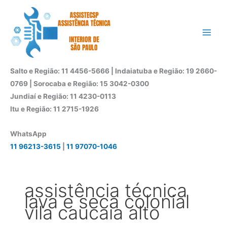
Ir
para
o
conteúdo
Salto e Região: 11 4456-5666 | Indaiatuba e Região: 19 2660-
0769 | Sorocaba e Região: 15 3042-0300
Jundiaí e Região: 11 4230-0113
Itu e Região: 11 2715-1926
WhatsApp
11 96213-3615
|
11 97070-1046
assistência técnica
lava e seca colonial
vila caucaia alto