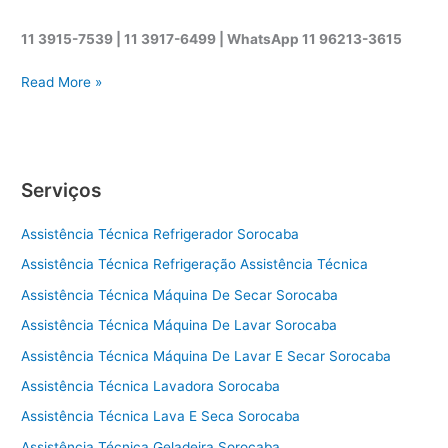
11 3915-7539 | 11 3917-6499 |
WhatsApp
11 96213-3615
A
Read More »
s
s
i
s
Serviços
t
ê
Assistência Técnica Refrigerador Sorocaba
n
c
Assistência Técnica Refrigeração Assistência Técnica
i
Assistência Técnica Máquina De Secar Sorocaba
a
t
Assistência Técnica Máquina De Lavar Sorocaba
é
Assistência Técnica Máquina De Lavar E Secar Sorocaba
c
Assistência Técnica Lavadora Sorocaba
n
i
Assistência Técnica Lava E Seca Sorocaba
c
Assistência Técnica Geladeira Sorocaba