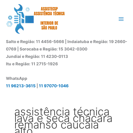
Ir
para
o
conteúdo
Salto e Região: 11 4456-5666 | Indaiatuba e Região: 19 2660-
0769 | Sorocaba e Região: 15 3042-0300
Jundiaí e Região: 11 4230-0113
Itu e Região: 11 2715-1926
WhatsApp
11 96213-3615
|
11 97070-1046
assistência técnica
lava e seca chácara
remanso caucaia
alto