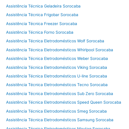
c
Assistência Técnica Geladeira Sorocaba
a
l
Assistência Técnica Frigobar Sorocaba
a
Assistência Técnica Freezer Sorocaba
v
Assistência Técnica Forno Sorocaba
a
e
Assistência Técnica Eletrodomésticos Wolf Sorocaba
s
Assistência Técnica Eletrodomésticos Whirlpool Sorocaba
e
Assistência Técnica Eletrodomésticos Weber Sorocaba
c
a
Assistência Técnica Eletrodomésticos Viking Sorocaba
C
Assistência Técnica Eletrodomésticos U-line Sorocaba
o
t
Assistência Técnica Eletrodomésticos Tecno Sorocaba
i
Assistência Técnica Eletrodomésticos Sub Zero Sorocaba
a
Assistência Técnica Eletrodomésticos Speed Queen Sorocaba
Assistência Técnica Eletrodomésticos Smeg Sorocaba
Assistência Técnica Eletrodomésticos Samsung Sorocaba
Assistência Técnica Eletrodomésticos Maytag Sorocaba