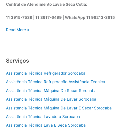
Central de Atendimento Lava e Seca Cotia:
11 3915-7539 | 11 3917-6499 |
WhatsApp
11 96213-3615
A
Read More »
s
s
i
s
Serviços
t
ê
Assistência Técnica Refrigerador Sorocaba
n
c
Assistência Técnica Refrigeração Assistência Técnica
i
Assistência Técnica Máquina De Secar Sorocaba
a
t
Assistência Técnica Máquina De Lavar Sorocaba
é
Assistência Técnica Máquina De Lavar E Secar Sorocaba
c
Assistência Técnica Lavadora Sorocaba
n
i
Assistência Técnica Lava E Seca Sorocaba