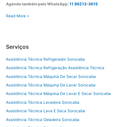
Agende também pelo WhatsApp:
11 96213-3615
A
Read More »
s
s
i
s
Serviços
t
ê
Assistência Técnica Refrigerador Sorocaba
n
c
Assistência Técnica Refrigeração Assistência Técnica
i
Assistência Técnica Máquina De Secar Sorocaba
a
t
Assistência Técnica Máquina De Lavar Sorocaba
é
Assistência Técnica Máquina De Lavar E Secar Sorocaba
c
Assistência Técnica Lavadora Sorocaba
n
i
Assistência Técnica Lava E Seca Sorocaba
c
Assistência Técnica Geladeira Sorocaba
a