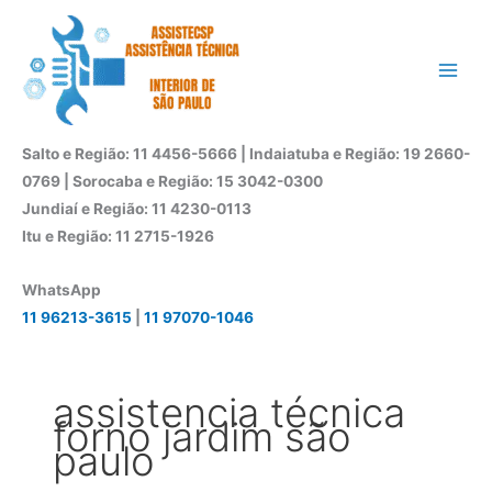
Ir
para
o
conteúdo
Salto e Região: 11 4456-5666 | Indaiatuba e Região: 19 2660-
0769 | Sorocaba e Região: 15 3042-0300
Jundiaí e Região: 11 4230-0113
Itu e Região: 11 2715-1926
WhatsApp
11 96213-3615
|
11 97070-1046
assistencia técnica
forno jardim são
paulo