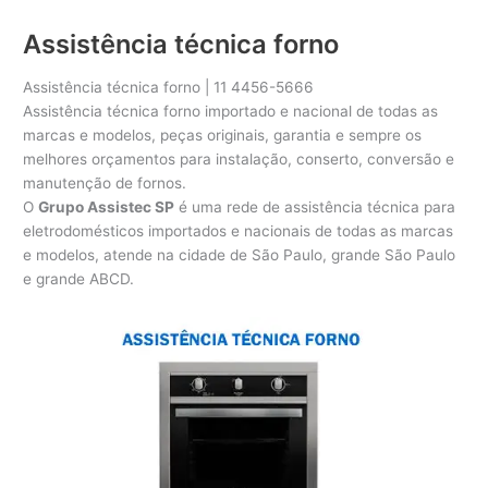
Assistência técnica forno
Assistência técnica forno | 11 4456-5666
Assistência técnica forno importado e nacional de todas as
marcas e modelos, peças originais, garantia e sempre os
melhores orçamentos para instalação, conserto, conversão e
manutenção de fornos.
O
Grupo Assistec SP
é uma rede de assistência técnica para
eletrodomésticos importados e nacionais de todas as marcas
e modelos, atende na cidade de São Paulo, grande São Paulo
e grande ABCD.