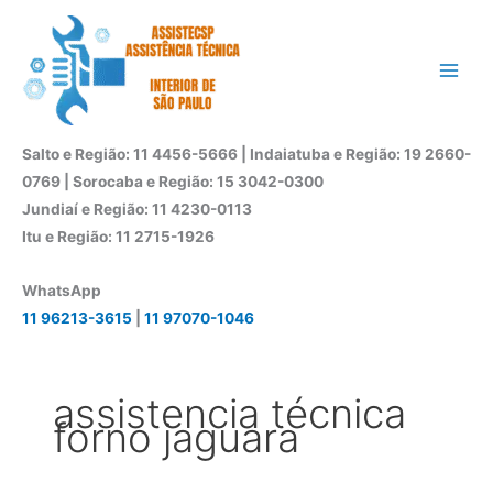
Ir
para
o
conteúdo
Salto e Região: 11 4456-5666 | Indaiatuba e Região: 19 2660-
0769 | Sorocaba e Região: 15 3042-0300
Jundiaí e Região: 11 4230-0113
Itu e Região: 11 2715-1926
WhatsApp
11 96213-3615
|
11 97070-1046
assistencia técnica
forno jaguara