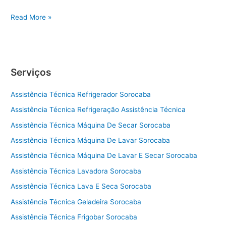
A
Read More »
s
s
i
s
Serviços
t
ê
Assistência Técnica Refrigerador Sorocaba
n
c
Assistência Técnica Refrigeração Assistência Técnica
i
Assistência Técnica Máquina De Secar Sorocaba
a
t
Assistência Técnica Máquina De Lavar Sorocaba
é
Assistência Técnica Máquina De Lavar E Secar Sorocaba
c
Assistência Técnica Lavadora Sorocaba
n
i
Assistência Técnica Lava E Seca Sorocaba
c
Assistência Técnica Geladeira Sorocaba
a
f
Assistência Técnica Frigobar Sorocaba