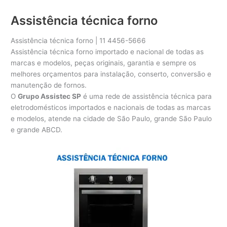
Assistência técnica forno
Assistência técnica forno | 11 4456-5666
Assistência técnica forno importado e nacional de todas as
marcas e modelos, peças originais, garantia e sempre os
melhores orçamentos para instalação, conserto, conversão e
manutenção de fornos.
O
Grupo Assistec SP
é uma rede de assistência técnica para
eletrodomésticos importados e nacionais de todas as marcas
e modelos, atende na cidade de São Paulo, grande São Paulo
e grande ABCD.