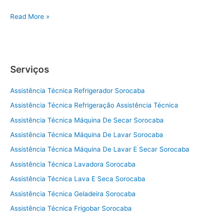
A
Read More »
s
s
i
s
Serviços
t
ê
Assistência Técnica Refrigerador Sorocaba
n
c
Assistência Técnica Refrigeração Assistência Técnica
i
Assistência Técnica Máquina De Secar Sorocaba
a
t
Assistência Técnica Máquina De Lavar Sorocaba
é
Assistência Técnica Máquina De Lavar E Secar Sorocaba
c
Assistência Técnica Lavadora Sorocaba
n
i
Assistência Técnica Lava E Seca Sorocaba
c
Assistência Técnica Geladeira Sorocaba
a
f
Assistência Técnica Frigobar Sorocaba