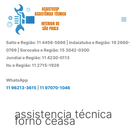
Ir
para
o
conteúdo
Salto e Região: 11 4456-5666 | Indaiatuba e Região: 19 2660-
0769 | Sorocaba e Região: 15 3042-0300
Jundiaí e Região: 11 4230-0113
Itu e Região: 11 2715-1926
WhatsApp
11 96213-3615
|
11 97070-1046
assistencia técnica
forno ceasa