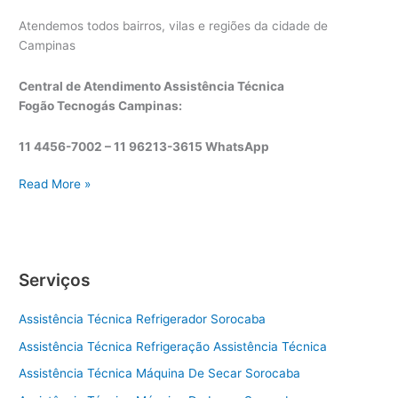
Atendemos todos bairros, vilas e regiões da cidade de
Campinas
Central de Atendimento Assistência Técnica
Fogão Tecnogás Campinas:
11 4456-7002 – 11 96213-3615 WhatsApp
A
Read More »
s
s
i
s
Serviços
t
ê
Assistência Técnica Refrigerador Sorocaba
n
c
Assistência Técnica Refrigeração Assistência Técnica
i
Assistência Técnica Máquina De Secar Sorocaba
a