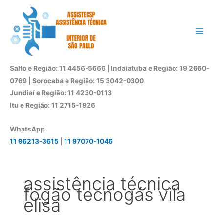
Ir
para
o
conteúdo
Salto e Região: 11 4456-5666 | Indaiatuba e Região: 19 2660-
0769 | Sorocaba e Região: 15 3042-0300
Jundiaí e Região: 11 4230-0113
Itu e Região: 11 2715-1926
WhatsApp
11 96213-3615
|
11 97070-1046
assistência técnica
fogão tecnogás vila
elisa