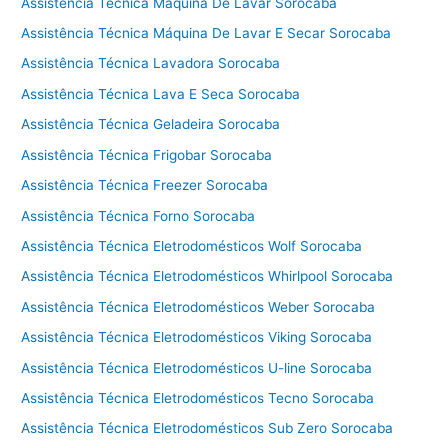
t
Assistência Técnica Máquina De Lavar Sorocaba
é
Assistência Técnica Máquina De Lavar E Secar Sorocaba
c
Assistência Técnica Lavadora Sorocaba
n
i
Assistência Técnica Lava E Seca Sorocaba
c
Assistência Técnica Geladeira Sorocaba
a
f
Assistência Técnica Frigobar Sorocaba
o
Assistência Técnica Freezer Sorocaba
g
Assistência Técnica Forno Sorocaba
ã
o
Assistência Técnica Eletrodomésticos Wolf Sorocaba
T
Assistência Técnica Eletrodomésticos Whirlpool Sorocaba
e
Assistência Técnica Eletrodomésticos Weber Sorocaba
c
n
Assistência Técnica Eletrodomésticos Viking Sorocaba
o
Assistência Técnica Eletrodomésticos U-line Sorocaba
g
á
Assistência Técnica Eletrodomésticos Tecno Sorocaba
s
Assistência Técnica Eletrodomésticos Sub Zero Sorocaba
C