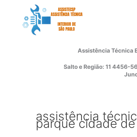
Ir
para
o
conteúdo
Assistência Técnica 
Salto e Região: 11 4456-5
Jund
assistência técni
parque cidade de