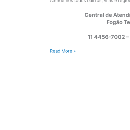
Atendemos todos bairros, vilas e regi
Central de Atend
Fogão T
11 4456-7002 –
Assistência
Read More »
técnica
fogão
Tecnogás
Campinas