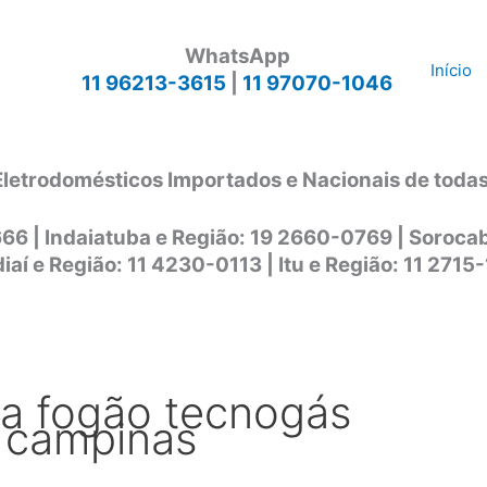
WhatsApp
Início
11 96213-3615
|
11 97070-1046
Eletrodomésticos Importados e Nacionais de toda
666 | Indaiatuba e Região: 19 2660-0769 | Soroc
iaí e Região: 11 4230-0113 | Itu e Região: 11 2715
ca fogão tecnogás
 campinas