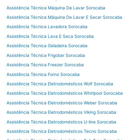
a
t
Assistência Técnica Máquina De Lavar Sorocaba
é
Assistência Técnica Máquina De Lavar E Secar Sorocaba
c
Assistência Técnica Lavadora Sorocaba
n
i
Assistência Técnica Lava E Seca Sorocaba
c
Assistência Técnica Geladeira Sorocaba
a
f
Assistência Técnica Frigobar Sorocaba
o
Assistência Técnica Freezer Sorocaba
g
Assistência Técnica Forno Sorocaba
ã
o
Assistência Técnica Eletrodomésticos Wolf Sorocaba
T
Assistência Técnica Eletrodomésticos Whirlpool Sorocaba
e
Assistência Técnica Eletrodomésticos Weber Sorocaba
c
n
Assistência Técnica Eletrodomésticos Viking Sorocaba
o
Assistência Técnica Eletrodomésticos U-line Sorocaba
g
á
Assistência Técnica Eletrodomésticos Tecno Sorocaba
s