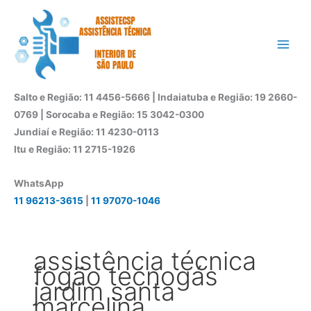
Ir
para
o
conteúdo
Salto e Região: 11 4456-5666 | Indaiatuba e Região: 19 2660-
0769 | Sorocaba e Região: 15 3042-0300
Jundiaí e Região: 11 4230-0113
Itu e Região: 11 2715-1926
WhatsApp
11 96213-3615
|
11 97070-1046
assistência técnica
fogão tecnogás
jardim santa
marcelina