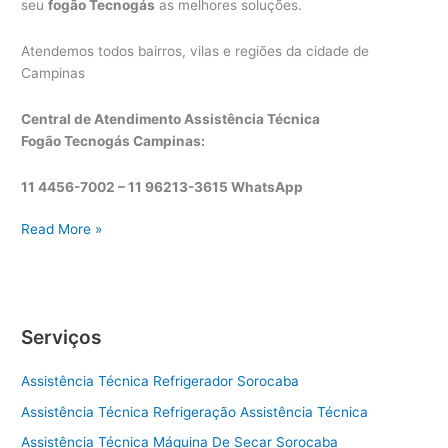
seu
fogão Tecnogás
as melhores soluções.
Atendemos todos bairros, vilas e regiões da cidade de
Campinas
Central de Atendimento Assistência Técnica
Fogão Tecnogás Campinas:
11 4456-7002 – 11 96213-3615 WhatsApp
A
Read More »
s
s
i
s
Serviços
t
ê
Assistência Técnica Refrigerador Sorocaba
n
c
Assistência Técnica Refrigeração Assistência Técnica
i
Assistência Técnica Máquina De Secar Sorocaba