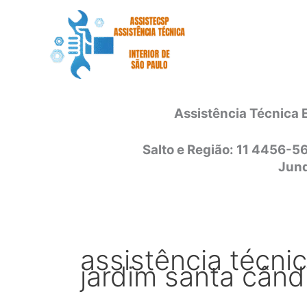
Ir
para
o
conteúdo
Assistência Técnica 
Salto e Região: 11 4456-5
Jund
assistência técni
jardim santa când