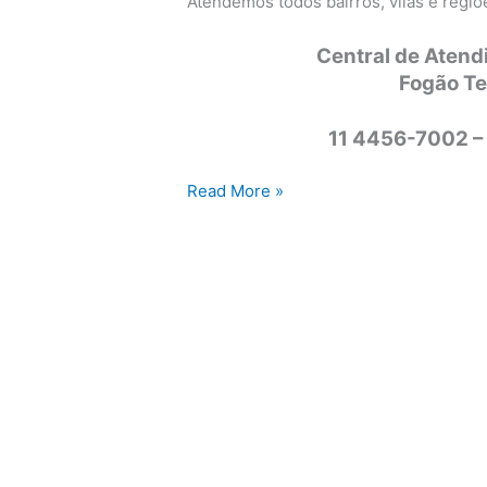
Atendemos todos bairros, vilas e regi
Central de Atend
Fogão T
11 4456-7002 –
Assistência
Read More »
técnica
fogão
Tecnogás
Campinas