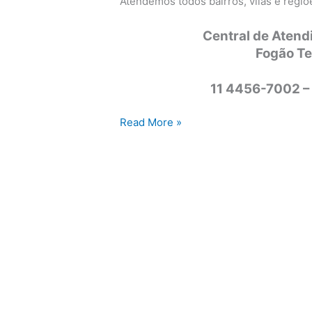
Atendemos todos bairros, vilas e regi
Central de Atend
Fogão T
11 4456-7002 –
Assistência
Read More »
técnica
fogão
Tecnogás
Campinas