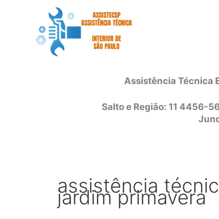
Ir
para
o
conteúdo
Assistência Técnica 
Salto e Região: 11 4456-5
Jund
assistência técni
jardim primavera