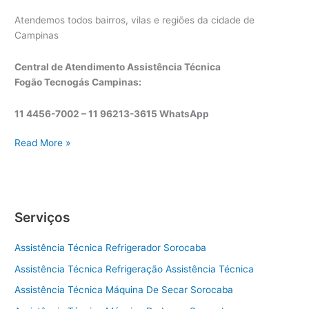
Atendemos todos bairros, vilas e regiões da cidade de
Campinas
Central de Atendimento Assistência Técnica
Fogão Tecnogás Campinas:
11 4456-7002 – 11 96213-3615 WhatsApp
A
Read More »
s
s
i
s
Serviços
t
ê
Assistência Técnica Refrigerador Sorocaba
n
c
Assistência Técnica Refrigeração Assistência Técnica
i
Assistência Técnica Máquina De Secar Sorocaba
a