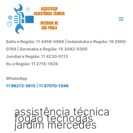
Ir
para
o
conteúdo
Salto e Região: 11 4456-5666 | Indaiatuba e Região: 19 2660-
0769 | Sorocaba e Região: 15 3042-0300
Jundiaí e Região: 11 4230-0113
Itu e Região: 11 2715-1926
WhatsApp
11 96213-3615
|
11 97070-1046
assistência técnica
fogão tecnogás
jardim mercedes