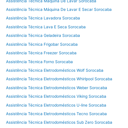
t
Assistência Técnica Máquina De Lavar Sorocaba
é
Assistência Técnica Máquina De Lavar E Secar Sorocaba
c
Assistência Técnica Lavadora Sorocaba
n
i
Assistência Técnica Lava E Seca Sorocaba
c
Assistência Técnica Geladeira Sorocaba
a
f
Assistência Técnica Frigobar Sorocaba
o
Assistência Técnica Freezer Sorocaba
g
Assistência Técnica Forno Sorocaba
ã
o
Assistência Técnica Eletrodomésticos Wolf Sorocaba
T
Assistência Técnica Eletrodomésticos Whirlpool Sorocaba
e
Assistência Técnica Eletrodomésticos Weber Sorocaba
c
n
Assistência Técnica Eletrodomésticos Viking Sorocaba
o
Assistência Técnica Eletrodomésticos U-line Sorocaba
g
á
Assistência Técnica Eletrodomésticos Tecno Sorocaba
s
Assistência Técnica Eletrodomésticos Sub Zero Sorocaba
C